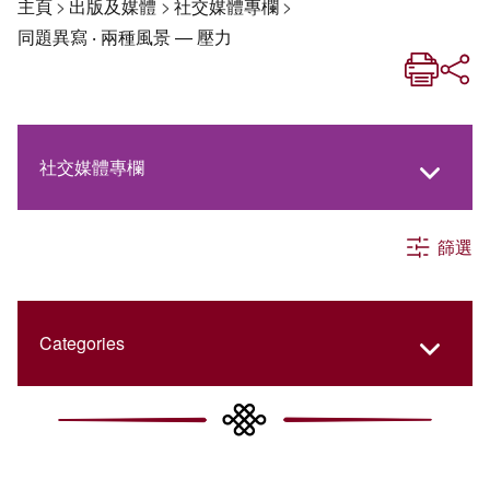
主頁
>
出版及媒體
>
社交媒體專欄
>
同題異寫 ‧ 兩種風景 — 壓力
社交媒體專欄
篩選
《新亞生活月刊》
《新亞．新知》
Categories
《新亞簡訊》
New Asia Then and Now