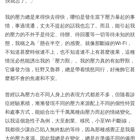
快就忘了。」
我的壓力總是來得快去得快，哪怕是發生當下壓力暴起的事
情，事過境遷，丈夫不提起的話我也忘了。而且，能引起我
的壓力的不外乎是待定、待辦、待回覆等一切等待未知的狀
態，我稱之為「懸在半空」的感覺。就像那斷線的Wi-Fi，
不知道甚麼時候連不上，也不知道連不上有甚麼後果，這種
情況必然能誘出我的「壓力獸」。我的壓力真的有如野獸，
它爆發力強，狂野又魯莽，總是帶着憤怒同行，好掩飾它甚
麼都不會的焦慮和不安。
曾經以為壓力在不同人身上的表現方式都差不多，但隨着診
症經驗累積，漸漸發現不同的壓力來源配上不同的個性特質
和處事方式，能組合出千千萬萬種由壓力而起的情緒變化。
以我這個急性子為例，大至創業、移民，小至Wi-Fi斷線，
我都很少讓自己陷入無終點的等待，因為那種感覺正是我最
大的壓力來源。因此我總是在變化，總是在準備不同的備用