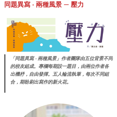
同題異寫 ‧ 兩種風景 — 壓力
《新亞書院概覽》
Our History Gallery
其他書院出版
Campus Tour
新亞影集
Fellows of the College
「同題異寫 ‧ 兩種風景」作者團隊由五位背景不同
影片庫
的校友組成。專欄每期設一題目，由兩位作者各
New Asianships
出機杼，自由發揮。五人輪流執筆，每次不同組
合，期盼刷出寫作的新火花。