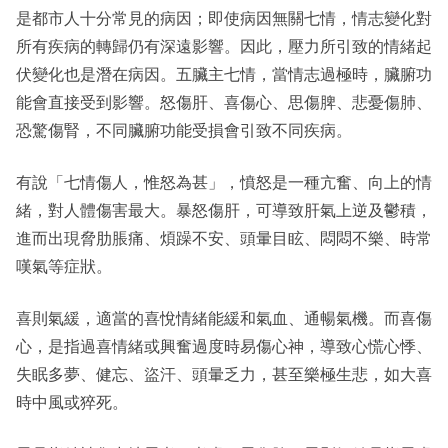
是都市人十分常見的病因；即使病因無關七情，情志變化對
所有疾病的轉歸仍有深遠影響。因此，壓力所引致的情緒起
伏變化也是潛在病因。五臟主七情，當情志過極時，臟腑功
能會直接受到影響。怒傷肝、喜傷心、思傷脾、悲憂傷肺、
恐驚傷腎，不同臟腑功能受損會引致不同疾病。
有說「七情傷人，惟怒為甚」，憤怒是一種亢奮、向上的情
緒，對人體傷害最大。暴怒傷肝，可導致肝氣上逆及鬱積，
進而出現脅肋脹痛、煩躁不安、頭暈目眩、悶悶不樂、時常
嘆氣等症狀。
喜則氣緩，適當的喜悅情緒能緩和氣血、通暢氣機。而喜傷
心，是指過喜情緒或興奮過度時易傷心神，導致心慌心悸、
失眠多夢、健忘、盜汗、頭暈乏力，甚至樂極生悲，如大喜
時中風或猝死。