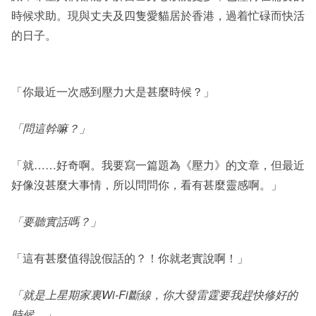
時候求助。現與丈夫及四隻愛貓居於香港，過着忙碌而快活
的日子。
「你最近一次感到壓力大是甚麼時候？」
「問這幹嘛？」
「就……好奇啊。我要寫一篇題為《壓力》的文章，但最近
好像沒甚麼大事情，所以問問你，看有甚麼靈感啊。」
「要聽實話嗎？」
「這有甚麼值得說假話的？！你就老實說啊！」
「就是上星期家裏Wi-Fi斷線，你大發雷霆要我趕快修好的
時候。」