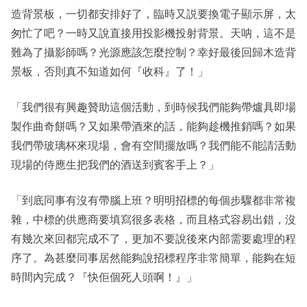
造背景板，一切都安排好了，臨時又説要換電子顯示屏，太
匆忙了吧？一時又說直接用投影機投射背景。天呐，這不是
難為了攝影師嗎？光源應該怎麼控制？幸好最後回歸木造背
景板，否則真不知道如何『收科』了！」
「我們很有興趣贊助這個活動，到時候我們能夠帶爐具即場
製作曲奇餅嗎？又如果帶酒來的話，能夠趁機推銷嗎？如果
我們帶玻璃杯來現場，會有空間擺放嗎？我們能不能請活動
現場的侍應生把我們的酒送到賓客手上？」
「到底同事有沒有帶腦上班？明明招標的每個步驟都非常複
雜，中標的供應商要填寫很多表格，而且格式容易出錯，沒
有幾次來回都完成不了，更加不要說後來内部需要處理的程
序了。為甚麼同事居然能夠說招標程序非常簡單，能夠在短
時間內完成？『快佢個死人頭啊！』」