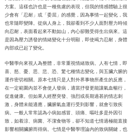
方案。這樣也許也是一種焦慮的表現，但我的情感體驗上很
少會有「忍耐」或「委屈」的感覺，因為事情一起變化，我
也常隨即變陣。從病人身上，我卻看到不少人面對壓力時傾
向忍耐，表面看起來不動如山，內心卻難受得生出病來。這
是因為壓力誘發的情緒變化十分明顯，即使竭力忍耐，身體
內部或已起了變化。
中醫學向來視人為整體，非常重視情緒致病。人有七情，即
喜、怒、憂、思、悲、恐、驚七種情志變化，與五臟六腑的
運作密切相關。原本七情只是人對外界事物所產生的反應，
在一定範圍內並不會使人發病，適當抒發更能讓氣血暢行，
促進健康。但如果人經歷突發、強烈或長期過甚的情志刺
激，身體未能適應，臟腑氣血運行受到影響，就會引致疾
病。一般人常常認為小病如感冒、頭痛、嘔吐多是外因引
致，如着涼、病菌、不潔食物等，卻不知道七情過極能直接
影響相關臟腑而得病。七情是中醫學理論內的致病關鍵，也