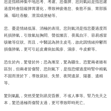
思是指精神集中地思考、考慮。思傷脾、思則氣結是指思慮
過度時會阻礙脾胃運化，導致神疲倦怠、食慾不振、胃部脹
滿、嘔吐吞酸、泄瀉或便秘等。
悲、憂是情緒低落、消極的表現。悲則氣消是指悲憂過度而
耗損肺氣，引致氣短胸悶、聲低懶言、畏風自汗、容易感冒
咳嗽等症狀。而且，中醫認為肺主皮毛，故此因情緒抑鬱而
損傷肺氣，更可引起皮膚病如風疹、濕疹、牛皮癬等。
恐生於內，驚發於外；恐為漸至，驚為驟生。恐驚兩者雖有
區別，但兩者皆傷腎。恐則氣下，是指恐懼過度時腎中精氣
不固而泄於下，導致尿頻、失禁、夜間遺尿、陽萎、遺精
等。
驚則氣亂，突然受驚則易見昏厥、不省人事等。腎乃先天之
本，驚恐過極而傷腎太過，更可導致即時死亡。