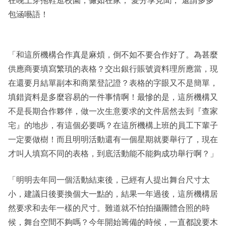
包涵囈語！
「和這所機構合作真是麻煩，倒不如不要合作好了。為甚麼
供應商要填寫繁瑣的表格？交出銀行賬號資料理所應當，現
在還要月結單副本和商業登記證？表格的字眼又不是簡單，
填錯資料是多麼容易的一件事情啊！最慘的是，這所機構又
不是長期合作夥伴，做一次生意要求的文件居然去到『查家
宅』的地步，有這個必要嗎？在這所機構上班的員工下輩子
一定要做樹！而且明明活動還有一個星期就要舉行了，現在
才叫人填寫不同的表格，到底活動能不能夠成功舉行啊？」
「明明去年同一個活動結束後，已經有人提出舞台尺寸太
小，建議日後要換個大一點的，結果一年過後，這所機構居
然要求和去年一樣的尺寸。難道就不怕拍攝團體合照的時
候，舞台空間不夠嗎？今年開始籌備的時候，一直都說要木