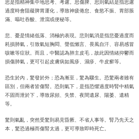
思是指精神集中地思考、考慮。思傷脾、思則氣結是指思慮
過度時會阻礙脾胃運化，導致神疲倦怠、食慾不振、胃部脹
滿、嘔吐吞酸、泄瀉或便秘等。
悲、憂是情緒低落、消極的表現。悲則氣消是指悲憂過度而
耗損肺氣，引致氣短胸悶、聲低懶言、畏風自汗、容易感冒
咳嗽等症狀。而且，中醫認為肺主皮毛，故此因情緒抑鬱而
損傷肺氣，更可引起皮膚病如風疹、濕疹、牛皮癬等。
恐生於內，驚發於外；恐為漸至，驚為驟生。恐驚兩者雖有
區別，但兩者皆傷腎。恐則氣下，是指恐懼過度時腎中精氣
不固而泄於下，導致尿頻、失禁、夜間遺尿、陽萎、遺精
等。
驚則氣亂，突然受驚則易見昏厥、不省人事等。腎乃先天之
本，驚恐過極而傷腎太過，更可導致即時死亡。