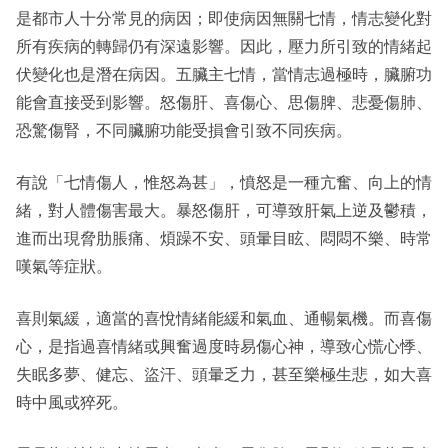
是都市人十分常見的病因；即使病因無關七情，情志變化對
所有疾病的轉歸仍有深遠影響。因此，壓力所引致的情緒起
伏變化也是潛在病因。五臟主七情，當情志過極時，臟腑功
能會直接受到影響。怒傷肝、喜傷心、思傷脾、悲憂傷肺、
恐驚傷腎，不同臟腑功能受損會引致不同疾病。
有說「七情傷人，惟怒為甚」，憤怒是一種亢奮、向上的情
緒，對人體傷害最大。暴怒傷肝，可導致肝氣上逆及鬱積，
進而出現脅肋脹痛、煩躁不安、頭暈目眩、悶悶不樂、時常
嘆氣等症狀。
喜則氣緩，適當的喜悅情緒能緩和氣血、通暢氣機。而喜傷
心，是指過喜情緒或興奮過度時易傷心神，導致心慌心悸、
失眠多夢、健忘、盜汗、頭暈乏力，甚至樂極生悲，如大喜
時中風或猝死。