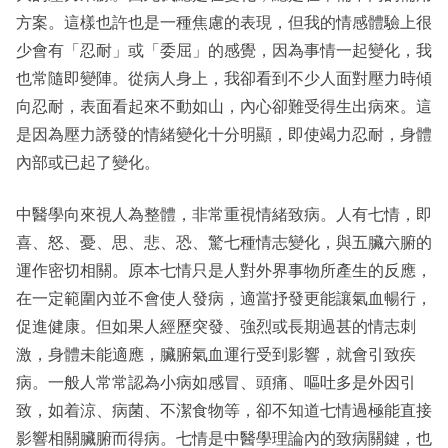
方案。這樣也許也是一種焦慮的表現，但我的情感體驗上很
少會有「忍耐」或「委屈」的感覺，因為事情一起變化，我
也常隨即變陣。從病人身上，我卻看到不少人面對壓力時傾
向忍耐，表面看起來不動如山，內心卻難受得生出病來。這
是因為壓力誘發的情緒變化十分明顯，即使竭力忍耐，身體
內部或已起了變化。
中醫學向來視人為整體，非常重視情緒致病。人有七情，即
喜、怒、憂、思、悲、恐、驚七種情志變化，與五臟六腑的
運作密切相關。原本七情只是人對外界事物所產生的反應，
在一定範圍內並不會使人發病，適當抒發更能讓氣血暢行，
促進健康。但如果人經歷突發、強烈或長期過甚的情志刺
激，身體未能適應，臟腑氣血運行受到影響，就會引致疾
病。一般人常常認為小病如感冒、頭痛、嘔吐多是外因引
致，如着涼、病菌、不潔食物等，卻不知道七情過極能直接
影響相關臟腑而得病。七情是中醫學理論內的致病關鍵，也