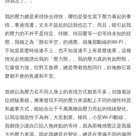
快就忘了。」
我的壓力總是來得快去得快，哪怕是發生當下壓力暴起的事
情，事過境遷，丈夫不提起的話我也忘了。而且，能引起我
的壓力的不外乎是待定、待辦、待回覆等一切等待未知的狀
態，我稱之為「懸在半空」的感覺。就像那斷線的Wi-Fi，
不知道甚麼時候連不上，也不知道連不上有甚麼後果，這種
情況必然能誘出我的「壓力獸」。我的壓力真的有如野獸，
它爆發力強，狂野又魯莽，總是帶着憤怒同行，好掩飾它甚
麼都不會的焦慮和不安。
曾經以為壓力在不同人身上的表現方式都差不多，但隨着診
症經驗累積，漸漸發現不同的壓力來源配上不同的個性特質
和處事方式，能組合出千千萬萬種由壓力而起的情緒變化。
以我這個急性子為例，大至創業、移民，小至Wi-Fi斷線，
我都很少讓自己陷入無終點的等待，因為那種感覺正是我最
大的壓力來源。因此我總是在變化，總是在準備不同的備用