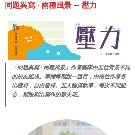
同題異寫 ‧ 兩種風景 — 壓力
《新亞書院概覽》
Our History Gallery
其他書院出版
Campus Tour
新亞影集
Fellows of the College
「同題異寫 ‧ 兩種風景」作者團隊由五位背景不同
影片庫
的校友組成。專欄每期設一題目，由兩位作者各
出機杼，自由發揮。五人輪流執筆，每次不同組
合，期盼刷出寫作的新火花。