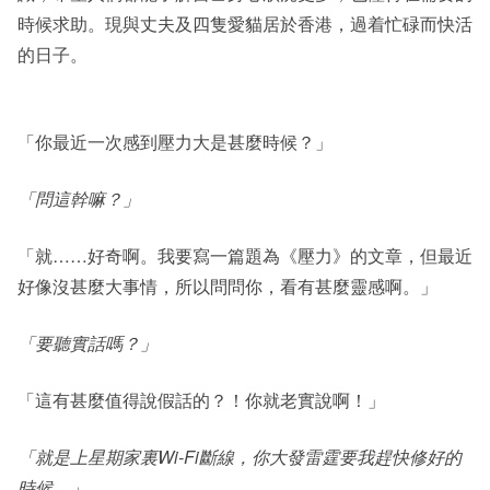
時候求助。現與丈夫及四隻愛貓居於香港，過着忙碌而快活
的日子。
「你最近一次感到壓力大是甚麼時候？」
「問這幹嘛？」
「就……好奇啊。我要寫一篇題為《壓力》的文章，但最近
好像沒甚麼大事情，所以問問你，看有甚麼靈感啊。」
「要聽實話嗎？」
「這有甚麼值得說假話的？！你就老實說啊！」
「就是上星期家裏Wi-Fi斷線，你大發雷霆要我趕快修好的
時候。」