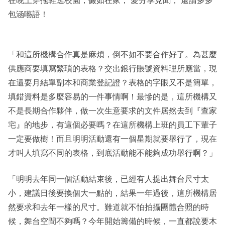
包涵囈語！
「和這所機構合作真是麻煩，倒不如不要合作好了。為甚麼
供應商要填寫繁瑣的表格？交出銀行賬號資料理所應當，現
在還要月結單副本和商業登記證？表格的字眼又不是簡單，
填錯資料是多麼容易的一件事情啊！最慘的是，這所機構又
不是長期合作夥伴，做一次生意要求的文件居然去到『查家
宅』的地步，有這個必要嗎？在這所機構上班的員工下輩子
一定要做樹！而且明明活動還有一個星期就要舉行了，現在
才叫人填寫不同的表格，到底活動能不能夠成功舉行啊？」
「明明去年同一個活動結束後，已經有人提出舞台尺寸太
小，建議日後要換個大一點的，結果一年過後，這所機構居
然要求和去年一樣的尺寸。難道就不怕拍攝團體合照的時
候，舞台空間不夠嗎？今年開始籌備的時候，一直都說要木