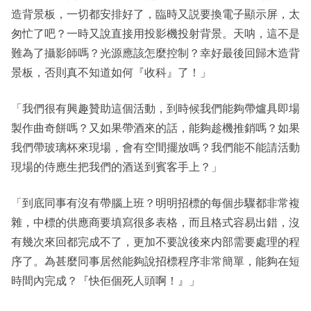
造背景板，一切都安排好了，臨時又説要換電子顯示屏，太
匆忙了吧？一時又說直接用投影機投射背景。天呐，這不是
難為了攝影師嗎？光源應該怎麼控制？幸好最後回歸木造背
景板，否則真不知道如何『收科』了！」
「我們很有興趣贊助這個活動，到時候我們能夠帶爐具即場
製作曲奇餅嗎？又如果帶酒來的話，能夠趁機推銷嗎？如果
我們帶玻璃杯來現場，會有空間擺放嗎？我們能不能請活動
現場的侍應生把我們的酒送到賓客手上？」
「到底同事有沒有帶腦上班？明明招標的每個步驟都非常複
雜，中標的供應商要填寫很多表格，而且格式容易出錯，沒
有幾次來回都完成不了，更加不要說後來内部需要處理的程
序了。為甚麼同事居然能夠說招標程序非常簡單，能夠在短
時間內完成？『快佢個死人頭啊！』」