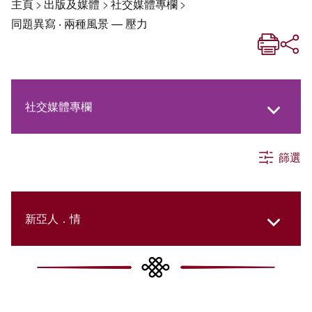
主頁
>
出版及媒體
>
社交媒體專欄
>
同題異寫 ‧ 兩種風景 — 壓力
社交媒體專欄
篩選
《新亞生活月刊》
《新亞．新知》
新亞人．情
《新亞簡訊》
New Asia Then and Now