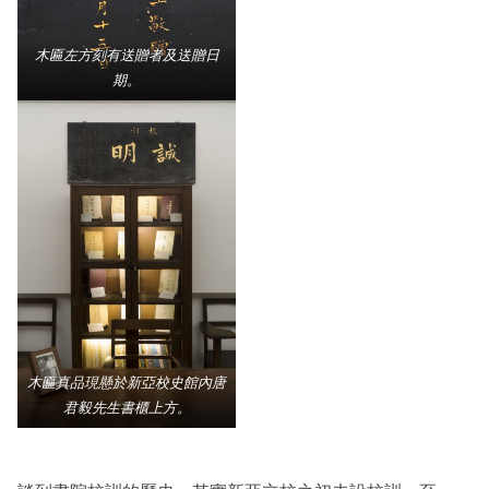
木匾左方刻有送贈者及送贈日
期。
木匾真品現懸於新亞校史館內唐
君毅先生書櫃上方。