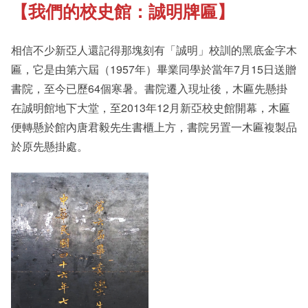
【我們的校史館：誠明牌匾】
《新亞書院概覽》
Our History Gallery
相信不少新亞人還記得那塊刻有「誠明」校訓的黑底金字木
其他書院出版
Campus Tour
匾，它是由第六屆（1957年）畢業同學於當年7月15日送贈
書院，至今已歷64個寒暑。書院遷入現址後，木匾先懸掛
在誠明館地下大堂，至2013年12月新亞校史館開幕，木匾
新亞影集
Fellows of the College
便轉懸於館內唐君毅先生書櫃上方，書院另置一木匾複製品
於原先懸掛處。
影片庫