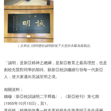
( 左和右 )現時懸於誠明館地下大堂的木匾為複製品。
「誠明」是新亞精神之總綱，是新亞教育之最高理想，也是
創校先賢對同學的期待。願新亞校訓繼續引領每一代新亞
人，使大家邁向至誠至明之境。
相關資料：
錢穆〈新亞校訓誠明二字釋義〉，《新亞校刊》第七期
(1955年10月15日)，頁1。
黃祖植〈校徽的故事—校友黃祖植先生致唐端正先生函兩