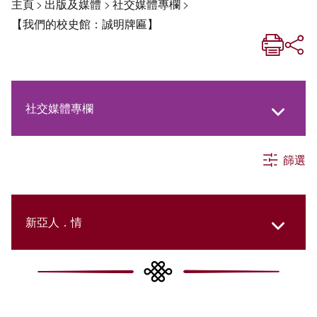
主頁
>
出版及媒體
>
社交媒體專欄
>
【我們的校史館：誠明牌匾】
社交媒體專欄
篩選
《新亞生活月刊》
《新亞．新知》
新亞人．情
《新亞簡訊》
New Asia Then and Now