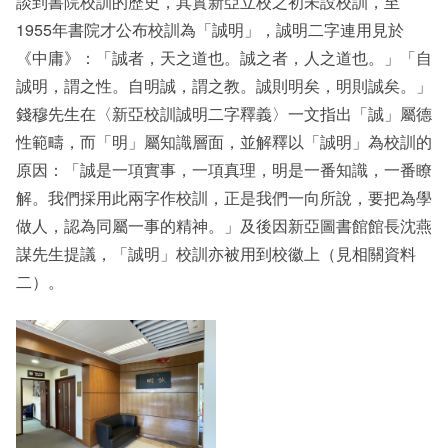
談到書院校訓的歷史，其實新亞立校之初未設校訓，至
1955年書院才公布校訓為「誠明」，誠明二字連用見於
《中庸》：「誠者，天之道也。誠之者，人之道也。」「自
誠明，謂之性。自明誠，謂之教。誠則明矣，明則誠矣。」
錢穆先生在〈新亞校訓誠明二字釋義〉一文指出「誠」屬德
性範疇，而「明」屬知識層面，並解釋以「誠明」為校訓的
原因：「誠是一項實事，一項真理，明是一番知識，一番瞭
解。我們採用此兩字作校訓，正是我們一向所說，要把為學
做人，認為同屬一事的精神。」及後因新亞圖書館館長沈燕
謀先生提議，「誠明」校訓亦被用到校徽上（見相關資料
二）。