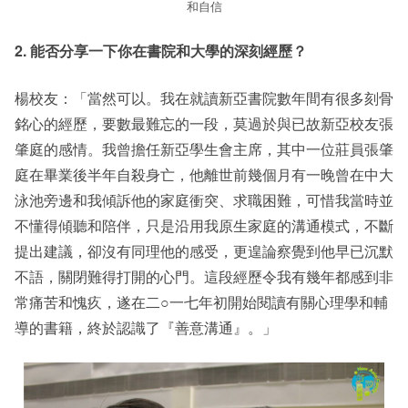
和自信
2. 能否分享一下你在書院和大學的深刻經歷？
楊校友：「當然可以。我在就讀新亞書院數年間有很多刻骨
銘心的經歷，要數最難忘的一段，莫過於與已故新亞校友張
肇庭的感情。我曾擔任新亞學生會主席，其中一位莊員張肇
庭在畢業後半年自殺身亡，他離世前幾個月有一晚曾在中大
泳池旁邊和我傾訴他的家庭衝突、求職困難，可惜我當時並
不懂得傾聽和陪伴，只是沿用我原生家庭的溝通模式，不斷
提出建議，卻沒有同理他的感受，更遑論察覺到他早已沉默
不語，關閉難得打開的心門。這段經歷令我有幾年都感到非
常痛苦和愧疚，遂在二○一七年初開始閱讀有關心理學和輔
導的書籍，終於認識了『善意溝通』。」