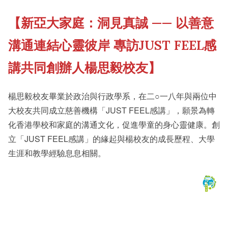
【新亞大家庭：洞見真誠 —— 以善意
《新亞書院概覽》
Our History Gallery
溝通連結心靈彼岸 專訪JUST FEEL感
其他書院出版
Campus Tour
講共同創辦人楊思毅校友】
楊思毅校友畢業於政治與行政學系，在二○一八年與兩位中
新亞影集
Fellows of the College
大校友共同成立慈善機構「JUST FEEL感講」，願景為轉
化香港學校和家庭的溝通文化，促進學童的身心靈健康。創
立「JUST FEEL感講」的緣起與楊校友的成長歷程、大學
影片庫
New Asianships
生涯和教學經驗息息相關。