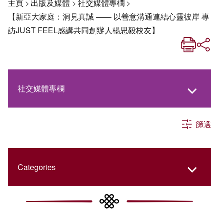
主頁
>
出版及媒體
>
社交媒體專欄
>
【新亞大家庭：洞見真誠 —— 以善意溝通連結心靈彼岸 專
訪JUST FEEL感講共同創辦人楊思毅校友】
社交媒體專欄
篩選
《新亞生活月刊》
《新亞．新知》
Categories
《新亞簡訊》
New Asia Then and Now