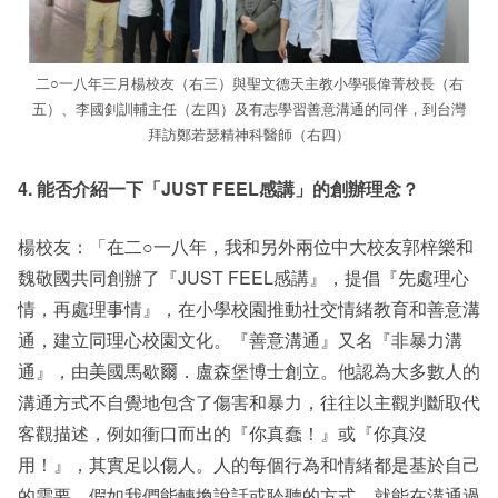
二○一八年三月楊校友（右三）與聖文德天主教小學張偉菁校長（右
五）、李國釗訓輔主任（左四）及有志學習善意溝通的同伴，到台灣
拜訪鄭若瑟精神科醫師（右四）
4. 能否介紹一下「JUST FEEL感講」的創辦理念？
楊校友：「在二○一八年，我和另外兩位中大校友郭梓樂和
魏敬國共同創辦了『JUST FEEL感講』，提倡『先處理心
情，再處理事情』，在小學校園推動社交情緒教育和善意溝
通，建立同理心校園文化。『善意溝通』又名『非暴力溝
通』，由美國馬歇爾．盧森堡博士創立。他認為大多數人的
溝通方式不自覺地包含了傷害和暴力，往往以主觀判斷取代
客觀描述，例如衝口而出的『你真蠢！』或『你真沒
用！』，其實足以傷人。人的每個行為和情緒都是基於自己
的需要，假如我們能轉換說話或聆聽的方式，就能在溝通過