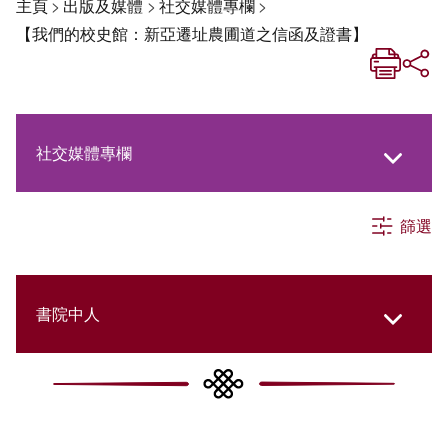
主頁
>
出版及媒體
>
社交媒體專欄
>
【我們的校史館：新亞遷址農圃道之信函及證書】
社交媒體專欄
篩選
《新亞生活月刊》
《新亞．新知》
書院中人
《新亞簡訊》
New Asia Then and Now