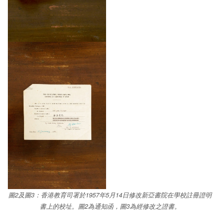
圖2及圖3：香港教育司署於1957年5月14日修改新亞書院在學校註冊證明
書上的校址。圖2為通知函，圖3為經修改之證書。