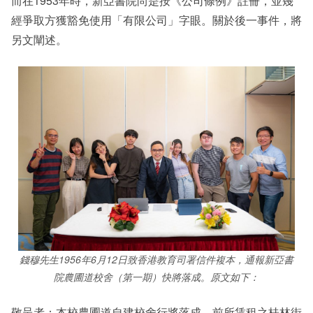
而在1953年時，新亞書院尚是按《公司條例》註冊，並幾
經爭取方獲豁免使用「有限公司」字眼。關於後一事件，將
另文闡述。
錢穆先生1956年6月12日致香港教育司署信件複本，通報新亞書
院農圃道校舍（第一期）快將落成。原文如下：
敬呈者：本校農圃道自建校舍行將落成，前所賃租之桂林街