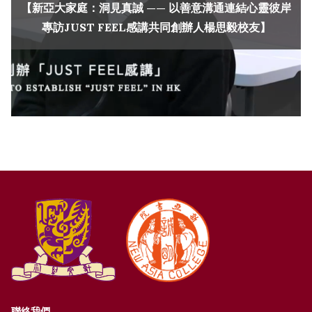
【新亞大家庭：洞見真誠 —— 以善意溝通連結心靈彼岸
專訪JUST FEEL感講共同創辦人楊思毅校友】
聯絡我們