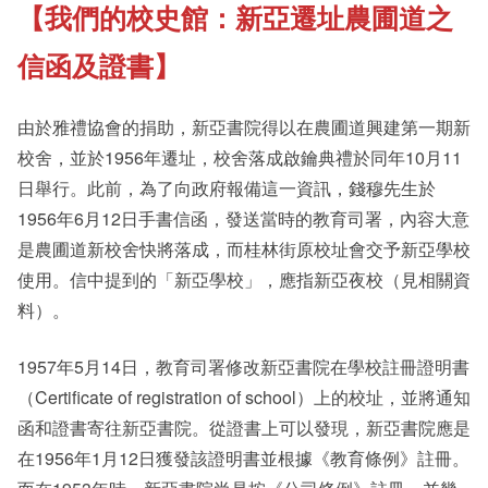
【我們的校史館：新亞遷址農圃道之
《新亞書院概覽》
Our History Gallery
信函及證書】
其他書院出版
Campus Tour
由於雅禮協會的捐助，新亞書院得以在農圃道興建第一期新
校舍，並於1956年遷址，校舍落成啟鑰典禮於同年10月11
日舉行。此前，為了向政府報備這一資訊，錢穆先生於
新亞影集
New Asianships
1956年6月12日手書信函，發送當時的教育司署，內容大意
是農圃道新校舍快將落成，而桂林街原校址會交予新亞學校
影片庫
使用。信中提到的「新亞學校」，應指新亞夜校（見相關資
料）。
1957年5月14日，教育司署修改新亞書院在學校註冊證明書
（Certificate of registration of school）上的校址，並將通知
函和證書寄往新亞書院。從證書上可以發現，新亞書院應是
在1956年1月12日獲發該證明書並根據《教育條例》註冊。