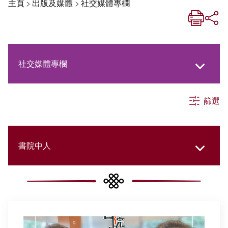
主頁
>
出版及媒體
>
社交媒體專欄
社交媒體專欄
篩選
《新亞生活月刊》
《新亞．新知》
書院中人
《新亞簡訊》
所有分類
《新亞書院概覽》
當年今日