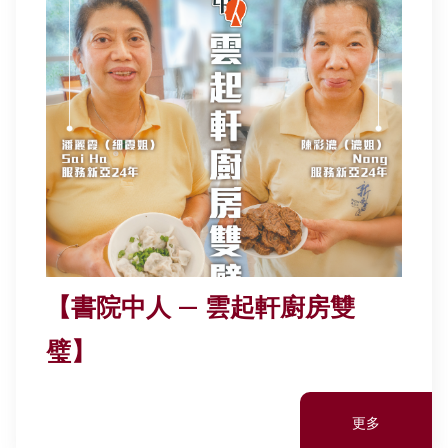
其他書院出版
我們的校史館
新亞影集
書院遊蹤
影片庫
新亞人．情
【書院中人 — 雲起軒廚房雙
璧】
更多