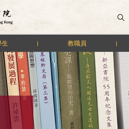
學生
教職員
|
|