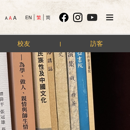
A
EN
繁
简
A
A
校友
訪客
|