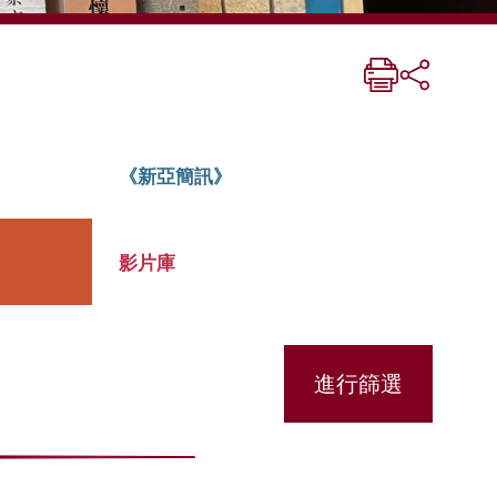
《新亞簡訊》
影片庫