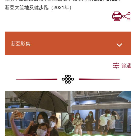
新亞大笪地及健步跑（2021年）
新亞影集
篩選
《新亞生活月刊》
《新亞．新知》
社交媒體專欄