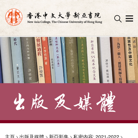
Skip
to
content
主頁
>
出版及媒體
>
新亞影集
>
私密內容: 2021-2022
>