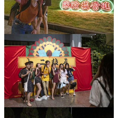
《新亞簡訊》
《新亞書院概覽》
其他書院出版
影片庫