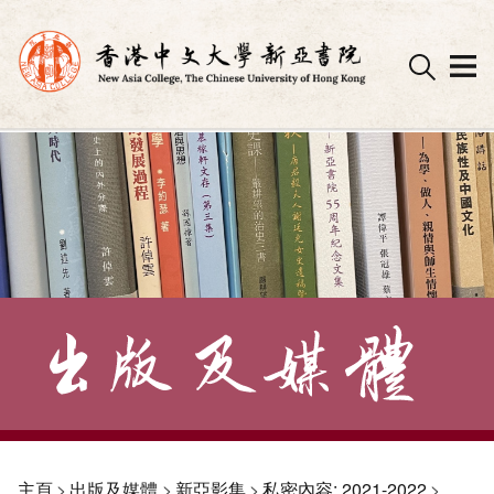
Skip
to
content
主頁
>
出版及媒體
>
新亞影集
>
私密內容: 2021-2022
>