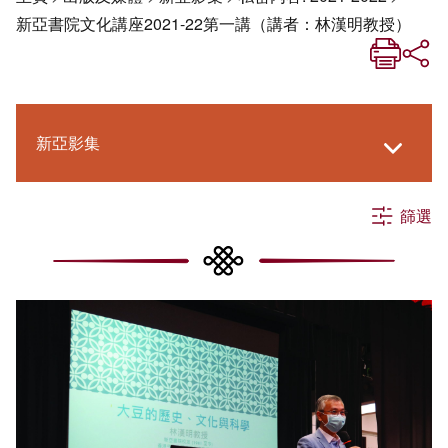
新亞書院文化講座2021-22第一講（講者：林漢明教授）
新亞影集
篩選
《新亞生活月刊》
《新亞．新知》
社交媒體專欄