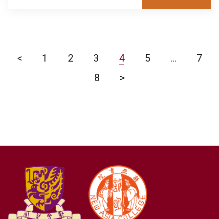
<
1
2
3
4
5
...
7
8
>