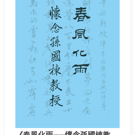
《新亞書院概覽》
新亞影集
影片庫
《春風化雨——懷念孫國棟教