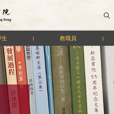
學生
教職員
|
|