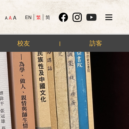
A
EN
繁
简
A
A
校友
訪客
|