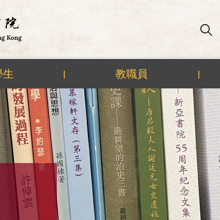
學生
教職員
|
|