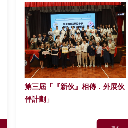
第三屆「『新伙』相傳．外展伙
伴計劃」
更多