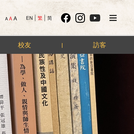
A
EN
繁
简
A
A
校友
訪客
|