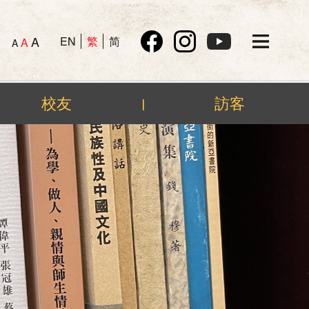
A
EN
繁
简
A
A
校友
訪客
|