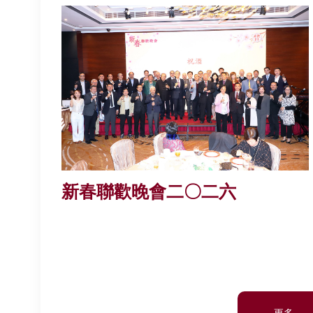
新春聯歡晚會二〇二六
更多