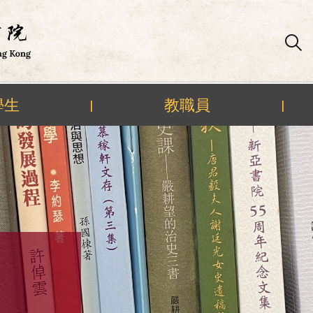
學生
教職員
|
|