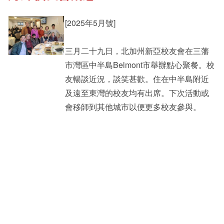
[2025年5月號]
其他書院出版
Student Development
三月二十九日，北加州新亞校友會在三藩
市灣區中半島Belmont市舉辦點心聚餐。校
新亞影集
Staff Engagement
友暢談近況，談笑甚歡。住在中半島附近
及遠至東灣的校友均有出席。下次活動或
會移師到其他城市以便更多校友參與。
影片庫
Alumni Connections