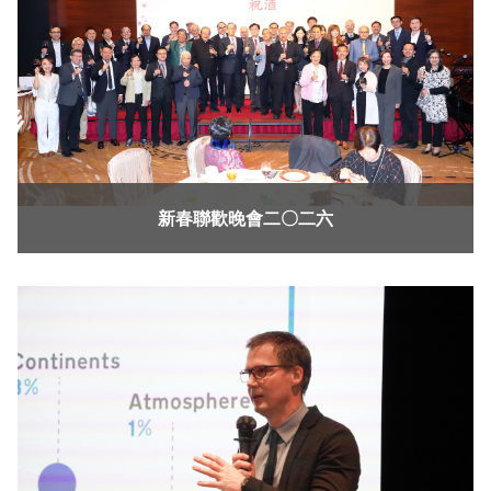
新春聯歡晚會二〇二六