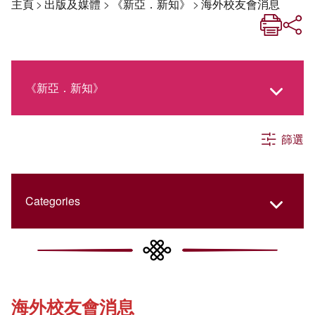
主頁
>
出版及媒體
>
《新亞．新知》
>
海外校友會消息
《新亞．新知》
篩選
《新亞生活月刊》
社交媒體專欄
Categories
《新亞簡訊》
College Updates
海外校友會消息
《新亞書院概覽》
Cultural Topics