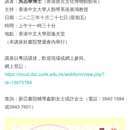
講者：
吳志華博士
（香港故宮文化博物館館長）
主持：香港中文大學人類學系張展鴻教授
其他
日期：二○二三年十月二十七日 (星期五)
時間：上午十一時三十分
地點：香港中文大學邵逸夫堂
（本講座於書院雙週會內舉行）
講座以粵語講述，歡迎現場或網上參與。
網上登記：
https://cloud.itsc.cuhk.edu.hk/webform/view.php?
id=13675784
查詢：新亞書院輔導處劉女士或許女士（電話：3943 1584
或3943 7601）