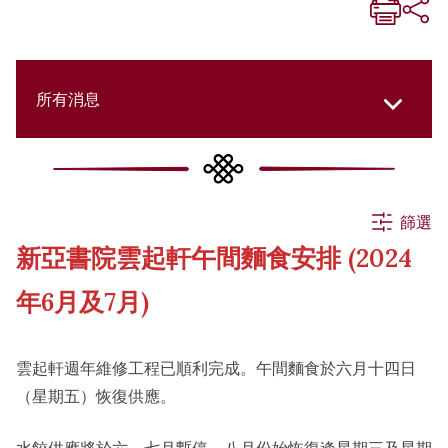
所有消息
所有消息
篩選
新亞書院雲起軒午間麵食安排 (2024
活動
年6月及7月)
申請
雲起軒週年維修工程已順利完成。午間麵食於六月十四日
（星期五）恢復供應。
公告
水餃供應將於六、七月暫停，八月份始恢復逢星期三及星期