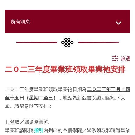
所有消息
所有消息
篩選
二Ｏ二三年度畢業班領取畢業袍安排
活動
二Ｏ二三年度畢業班領取畢業袍日期為
二Ｏ二三年三月十四
申請
至十五日（星期二至三）
，地點為新亞書院誠明館地下大
堂。請留意以下安排：
公告
1. 領取／歸還畢業袍
畢業班請跟隨
指引
內列出的各個學院／學系領取和歸還畢業