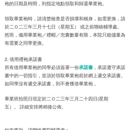
袍的日期及時間，到指定地點領取和歸還畢業袍。
其他
領取畢業袍時，請清楚檢查是否損壞和稱身，如需更換，請
於二Ｏ二三年三月十七日（星期五） 或之前聯絡輔導處。
然而，備用畢業袍／禮帽／兜囊數量有限，本院只能儘量為
有需要之同學更換。
2. 借用禮袍承諾書
所有借用畢業袍的同學必須簽署一份
承諾書
，承諾遵守承諾
書中的一切指引，並須於領取畢業袍前於網上遞交承諾書。
如同學沒有遞交承諾書，則不會獲借畢業袍 。
畢業班拍照日現定於二Ｏ二三年三月二十四日(星期
五）。 詳細安排將稍後公佈。
如有查詢，請聯絡書院輔導處︰