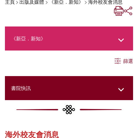
主頁
>
出版及媒體
>
《新亞．新知》
>
海外校友會消息
《新亞．新知》
篩選
《新亞生活月刊》
社交媒體專欄
書院快訊
《新亞簡訊》
Cultural Topics
海外校友會消息
《新亞書院概覽》
Student Development