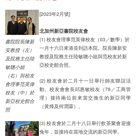
[2023年2月號]
其他書院出版
Staff Engagement
北加州新亞書院校友會
(1) 校友會理事范英偉校友（03／數學）於
書院院長陳新
新亞影集
Alumni Connections
一月十六日來港並到訪本院。院長陳新安
安教授（左）
教授及院務主任陸敏聰小姐與范校友於新
及院務主任陸
亞校史館合照。
敏聰小姐
影片庫
（右）與校友
(2) 校友會於二月十一日舉行師友聯誼活
會理事范英偉
動。校友會會長邱惠敏校友（79／工商管
校友（中）於
理）接待兩位前來當交換生的新亞同學
新亞校史館合
（黃烽及何潤霖）。
照
(3) 校友會於二月十八日舉行飲茶聚會迎接
兔年，並接待在當地交流的新亞同學。