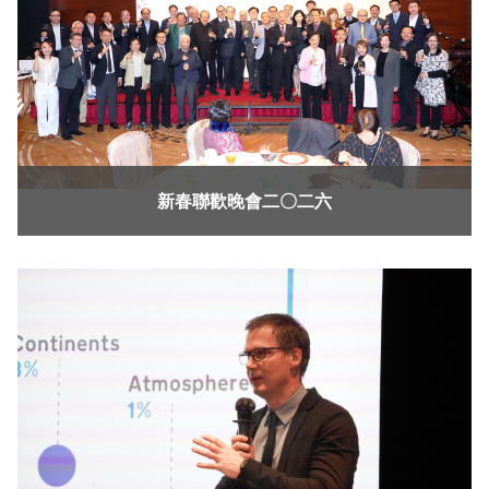
新春聯歡晚會二〇二六