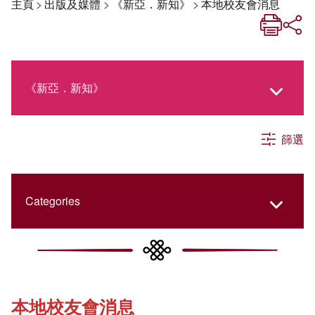
主頁
>
出版及媒體
>
《新亞．新知》
>
本地校友會消息
《新亞．新知》
篩選
《新亞生活月刊》
社交媒體專欄
Categories
《新亞簡訊》
College Updates
本地校友會消息
《新亞書院概覽》
Cultural Topics