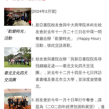
[2024年2月號]
其他書院出版
Student Development
新亞書院校友會與中大商學院本科生校
「歡樂時光」
友會於去年十一月二十三日在中環一間
新亞影集
Staff Engagement
活動
餐廳合辦「歡樂時光」（Happy Hour）
活動，彼此交談甚歡。
影片庫
Alumni Connections
校友會與書院合辦「與新亞書院院長尋
找錢穆足迹——臺北文化四天交流
團」，於去年十二月十四至十七日拜訪
臺北文化四天
素書樓及臺北市立大學，並深度遊覽臺
交流團
北。
校友會於今年一月十日舉行午餐會，講
題為《二O二四年經濟預測和展望》，邀