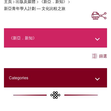
主頁
>
出版及媒體
>
《新亞．新知》
>
新亞青年學人計劃 — 文化比較之旅
《新亞．新知》
篩選
《新亞生活月刊》
社交媒體專欄
Categories
《新亞簡訊》
College Updates