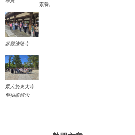
導賞
素養。
參觀法隆寺
眾人於東大寺
前拍照留念