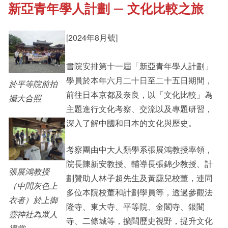
新亞青年學人計劃 — 文化比較之旅
《新亞書院概覽》
Cultural Topics
[2024年8月號]
其他書院出版
Student Development
書院安排第十一屆「新亞青年學人計劃」
學員於本年六月二十日至二十五日期間，
於平等院前拍
新亞影集
Staff Engagement
前往日本京都及奈良，以「文化比較」為
攝大合照
主題進行文化考察、交流以及專題研習，
深入了解中國和日本的文化與歷史。
影片庫
Alumni Connections
考察團由中大人類學系張展鴻教授率領，
院長陳新安教授、輔導長張錦少教授、計
張展鴻教授
劃贊助人林子超先生及黃靄兒校董，連同
（中間灰色上
多位本院校董和計劃學員等，透過參觀法
衣者）於上御
隆寺、東大寺、平等院、金閣寺、銀閣
靈神社為眾人
寺、二條城等，擴闊歷史視野，提升文化