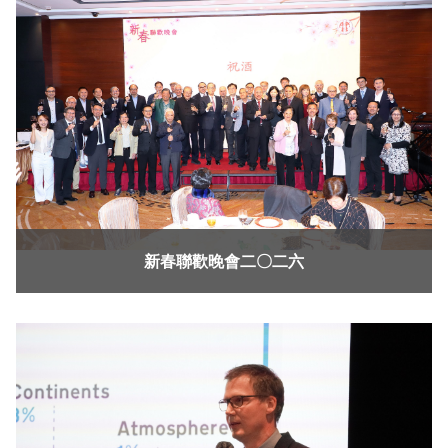
新春聯歡晚會二〇二六