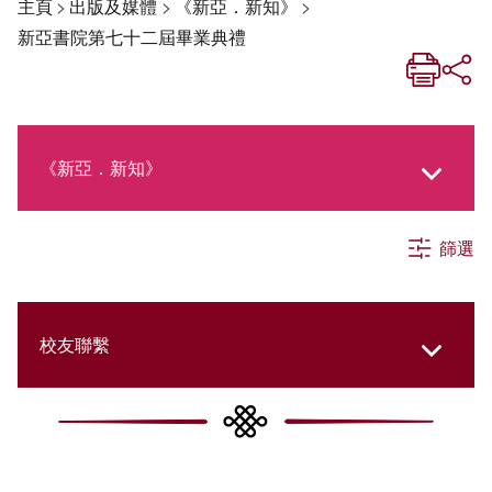
主頁
>
出版及媒體
>
《新亞．新知》
>
新亞書院第七十二屆畢業典禮
《新亞．新知》
篩選
《新亞生活月刊》
社交媒體專欄
校友聯繫
《新亞簡訊》
College Updates