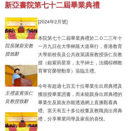
新亞書院第七十二屆畢業典禮
《新亞書院概覽》
Cultural Topics
[2024年2月號]
其他書院出版
Student Development
本院第七十二屆畢業典禮於二Ｏ二三年十
院長陳新安教
一月九日在大學林蔭大道舉行，香港教育
新亞影集
Staff Engagement
授致辭
大學前校長及公共政策講座教授張仁良教
授（銀紫荊星章，太平紳士，法國棕櫚教
育軍官榮譽勳章）蒞臨主禮。
影片庫
今年有超過七百五十位畢業生出席典禮及
主禮嘉賓張仁
獲頒授畢業證書，而未能親身出席典禮的
良教授致辭
畢業生及親友亦能透過網上直播觀看典
禮。當天有五十多位校董及教職員出席典
禮，分享畢業同學及家長的喜悅。