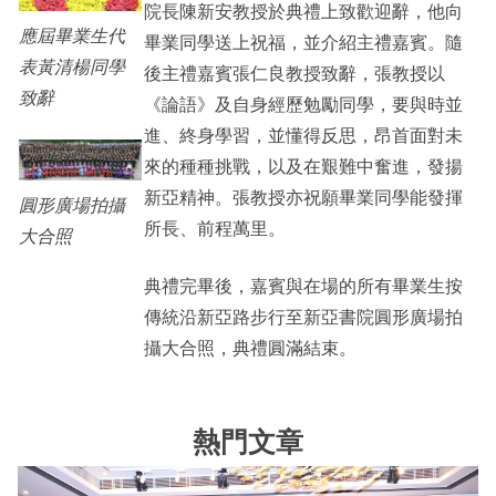
院長陳新安教授於典禮上致歡迎辭，他向
應屆畢業生代
畢業同學送上祝福，並介紹主禮嘉賓。隨
表黃清楊同學
後主禮嘉賓張仁良教授致辭，張教授以
致辭
《論語》及自身經歷勉勵同學，要與時並
進、終身學習，並懂得反思，昂首面對未
來的種種挑戰，以及在艱難中奮進，發揚
新亞精神。張教授亦祝願畢業同學能發揮
圓形廣場拍攝
所長、前程萬里。
大合照
典禮完畢後，嘉賓與在場的所有畢業生按
傳統沿新亞路步行至新亞書院圓形廣場拍
攝大合照，典禮圓滿結束。
熱門文章