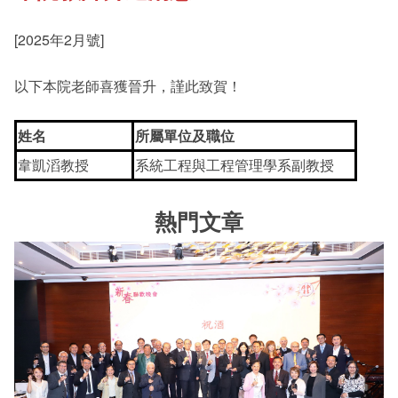
[2025年2月號]
其他書院出版
Student Development
以下本院老師喜獲晉升，謹此致賀！
新亞影集
Staff Engagement
姓名
所屬單位及職位
韋凱滔教授
系統工程與工程管理學系副教授
影片庫
Alumni Connections
熱門文章