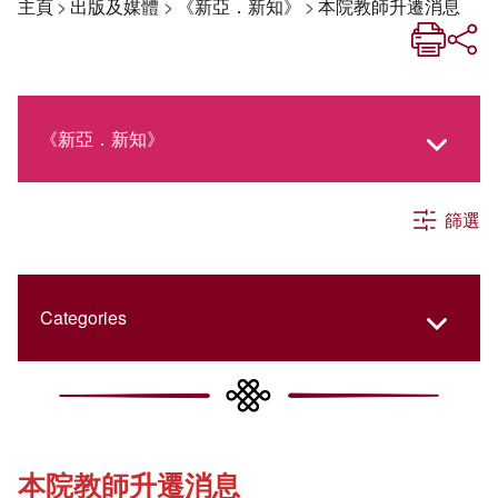
主頁
>
出版及媒體
>
《新亞．新知》
>
本院教師升遷消息
《新亞．新知》
篩選
《新亞生活月刊》
社交媒體專欄
Categories
《新亞簡訊》
College Updates
本院教師升遷消息
《新亞書院概覽》
Cultural Topics