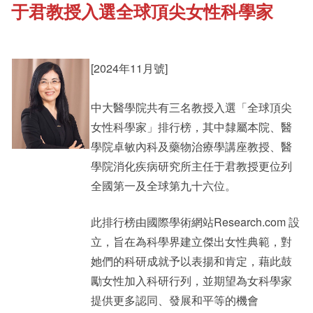
于君教授入選全球頂尖女性科學家
《新亞書院概覽》
Cultural Topics
其他書院出版
[2024年11月號]
Student Development
中大醫學院共有三名教授入選「全球頂尖
新亞影集
Staff Engagement
女性科學家」排行榜，其中隸屬本院、醫
學院卓敏內科及藥物治療學講座教授、醫
學院消化疾病研究所主任于君教授更位列
影片庫
Alumni Connections
全國第一及全球第九十六位。
此排行榜由國際學術網站Research.com 設
立，旨在為科學界建立傑出女性典範，對
她們的科研成就予以表揚和肯定，藉此鼓
勵女性加入科研行列，並期望為女科學家
提供更多認同、發展和平等的機會