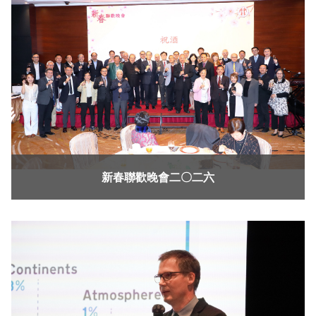
新春聯歡晚會二〇二六