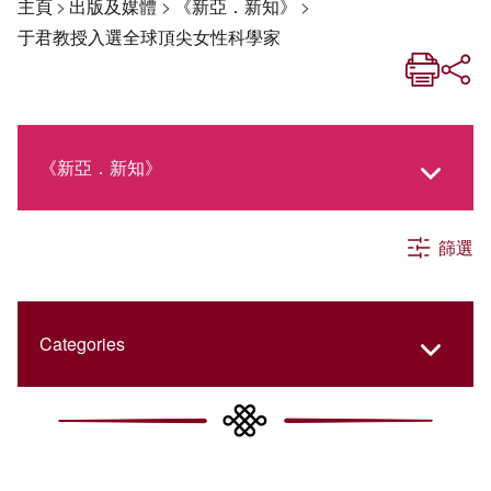
主頁
>
出版及媒體
>
《新亞．新知》
>
于君教授入選全球頂尖女性科學家
《新亞．新知》
篩選
《新亞生活月刊》
社交媒體專欄
Categories
《新亞簡訊》
College Updates