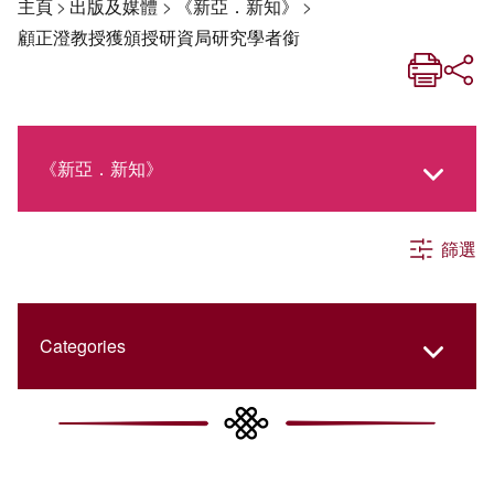
主頁
>
出版及媒體
>
《新亞．新知》
>
顧正澄教授獲頒授研資局研究學者銜
《新亞．新知》
篩選
《新亞生活月刊》
社交媒體專欄
Categories
《新亞簡訊》
College Updates