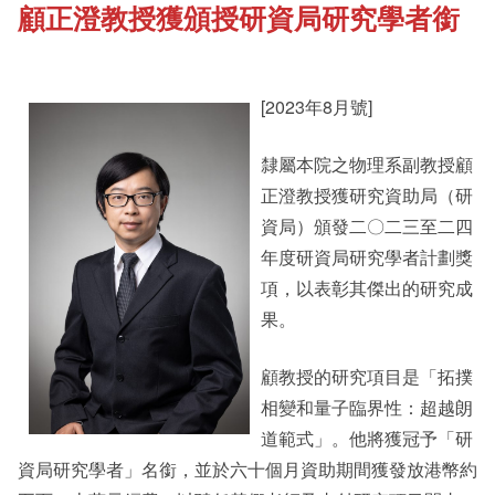
顧正澄教授獲頒授研資局研究學者銜
《新亞書院概覽》
Cultural Topics
其他書院出版
[2023年8月號]
Student Development
隸屬本院之物理系副教授顧
新亞影集
正澄教授獲研究資助局（研
Staff Engagement
資局）頒發二〇二三至二四
年度研資局研究學者計劃獎
影片庫
Alumni Connections
項，以表彰其傑出的研究成
果。
顧教授的研究項目是「拓撲
相變和量子臨界性：超越朗
道範式」。他將獲冠予「研
資局研究學者」名銜，並於六十個月資助期間獲發放港幣約