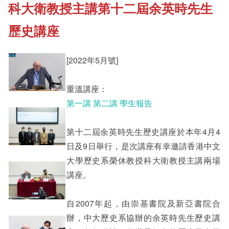
科大衛教授主講第十二屆余英時先生
《新亞書院概覽》
Cultural Topics
歷史講座
其他書院出版
Student Development
[2022年5月號]
新亞影集
重溫講座：
Staff Engagement
第一講
第二講
學生報告
影片庫
Alumni Connections
第十二屆余英時先生歷史講座於本年4月4
日及9日舉行，是次講座有幸邀請香港中文
大學歷史系榮休教授科大衛教授主講兩場
講座。
自2007年起，由崇基書院及新亞書院合
辦，中大歷史系協辦的余英時先生歷史講