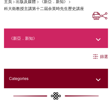
主頁
>
出版及媒體
>
《新亞．新知》
>
科大衛教授主講第十二屆余英時先生歷史講座
《新亞．新知》
篩選
《新亞生活月刊》
社交媒體專欄
Categories
《新亞簡訊》
College Updates