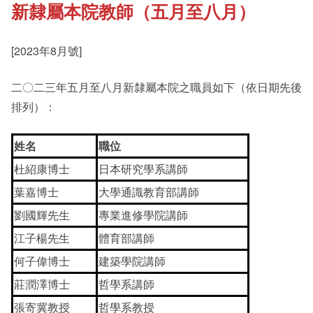
新隸屬本院教師（五月至八月）
《新亞書院概覽》
Cultural Topics
[2023年8月號]
其他書院出版
Student Development
二〇二三年五月至八月新隸屬本院之職員如下（依日期先後
排列）：
新亞影集
Staff Engagement
姓名
職位
杜紹康博士
日本研究學系講師
影片庫
Alumni Connections
葉嘉博士
大學通識教育部講師
劉國輝先生
專業進修學院講師
江子楊先生
體育部講師
何子偉博士
建築學院講師
莊潤澤博士
哲學系講師
張寄冀教授
哲學系教授