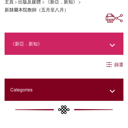
主頁
>
出版及媒體
>
《新亞．新知》
>
新隸屬本院教師（五月至八月）
《新亞．新知》
篩選
《新亞生活月刊》
社交媒體專欄
Categories
《新亞簡訊》
College Updates