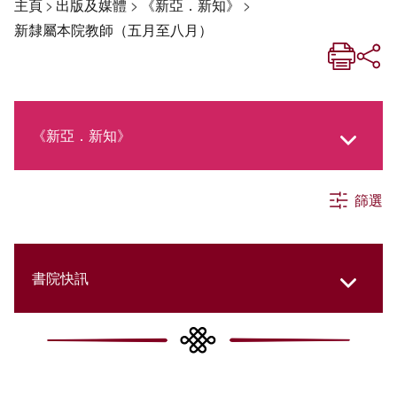
主頁
>
出版及媒體
>
《新亞．新知》
>
新隸屬本院教師（五月至八月）
《新亞．新知》
篩選
《新亞生活月刊》
社交媒體專欄
書院快訊
《新亞簡訊》
Cultural Topics