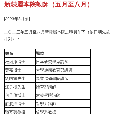
新隸屬本院教師（五月至八月）
《新亞書院概覽》
Student Development
[2023年8月號]
其他書院出版
Staff Engagement
二〇二三年五月至八月新隸屬本院之職員如下（依日期先後
排列）：
新亞影集
Alumni Connections
姓名
職位
杜紹康博士
日本研究學系講師
影片庫
葉嘉博士
大學通識教育部講師
劉國輝先生
專業進修學院講師
江子楊先生
體育部講師
何子偉博士
建築學院講師
莊潤澤博士
哲學系講師
張寄冀教授
哲學系教授