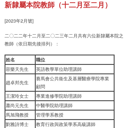
新隸屬本院教師（十二月至二月）
《新亞書院概覽》
Cultural Topics
[2023年2月號]
其他書院出版
Student Development
二〇二二年十二月至二〇二三年二月共有六位新隸屬本院之
教師（依日期先後排列）：
新亞影集
Alumni Connections
姓名
職位
容樂天先生
英語教學單位助理講師
影片庫
賽馬會公共衞生及基層醫療學院專業
趙卓邦先生
顧問
王潔玲女士
專業進修學院助理講師
蕭尚元先生
中醫學院助理講師
馬旭飛教授
管理學系教授
劉雅詩博士
教育行政與政策學系高級講師