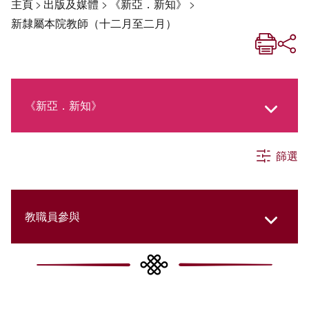
主頁
>
出版及媒體
>
《新亞．新知》
>
新隸屬本院教師（十二月至二月）
《新亞．新知》
篩選
《新亞生活月刊》
社交媒體專欄
教職員參與
《新亞簡訊》
College Updates