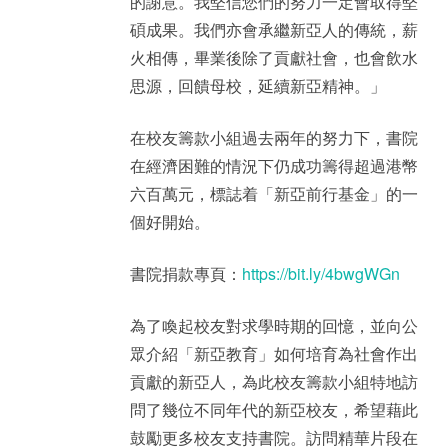
的謝意。我堅信您們的努力一定會取得堅
碩成果。我們亦會承繼新亞人的傳統，薪
火相傳，畢業後除了貢獻社會，也會飲水
思源，回饋母校，延續新亞精神。」
在校友籌款小組過去兩年的努力下，書院
在經濟困難的情況下仍成功籌得超過港幣
六百萬元，標誌着「新亞前行基金」的一
個好開始。
書院捐款專頁：
https://bit.ly/4bwgWGn
為了喚起校友對求學時期的回憶，並向公
眾介紹「新亞教育」如何培育為社會作出
貢獻的新亞人，為此校友籌款小組特地訪
問了幾位不同年代的新亞校友，希望藉此
鼓勵更多校友支持書院。訪問精華片段在