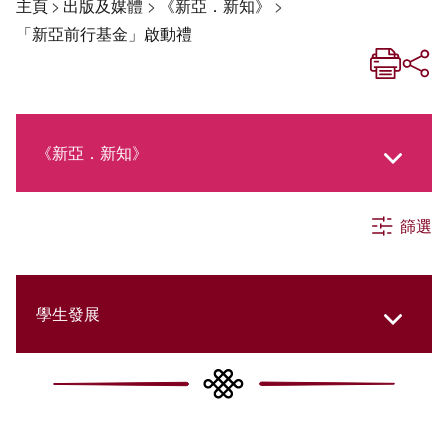
主頁
>
出版及媒體
>
《新亞．新知》
>
「新亞前行基金」啟動禮
《新亞．新知》
篩選
《新亞生活月刊》
社交媒體專欄
學生發展
《新亞簡訊》
College Updates