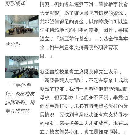
剪彩儀式
情況，例如近年經濟下滑，籌款數字就會
大受影響。為了確保書院有穩定的資源，
我希望籌得足夠資金，以保障我們可以適
切和持續地照顧同學的需要。因此，書院
設立了『新亞前行基金』，以基金作為本
大合照
金，衍生利息來支持書院各項教育項
目。」
新亞書院校董會主席梁英偉先生表示，
「新亞書院人才輩出，不乏在事業上成就
「『新亞‧前
斐然的校友，我們一直希望他們能夠回饋
行』傑出校友
母校，但要聯絡上他們並不容易，畢竟他
訪問系列」精
們為事業打拼，未必有時間留意母校的發
華片段首播
展情況。要找到事業成功並有意支持母校
的校友，需要多番工夫才能成事。現在成
立了校友籌募小組，實在是如虎添翼。」