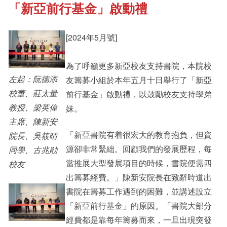
「新亞前行基金」啟動禮
《新亞書院概覽》
Cultural Topics
[2024年5月號]
其他書院出版
Staff Engagement
為了呼籲更多新亞校友支持書院，本院校
左起：阮德添
友籌募小組於本年五月十日舉行了「新亞
新亞影集
Alumni Connections
校董、莊太量
前行基金」啟動禮，以鼓勵校友支持學弟
教授、梁英偉
妹。
主席、陳新安
影片庫
「新亞書院有着很宏大的教育抱負，但資
院長、吳筱晴
源卻非常緊絀。回顧我們的發展歷程，每
同學、古兆勛
當推展大型發展項目的時候，書院便需四
校友
出籌募經費。」陳新安院長在致辭時道出
書院在籌募工作遇到的困難，並講述設立
「新亞前行基金」的原因。「書院大部分
經費都是靠每年籌募而來，一旦出現突發