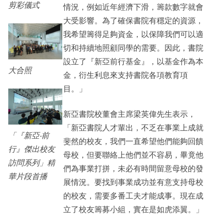
剪彩儀式
情況，例如近年經濟下滑，籌款數字就會
大受影響。為了確保書院有穩定的資源，
我希望籌得足夠資金，以保障我們可以適
切和持續地照顧同學的需要。因此，書院
設立了『新亞前行基金』，以基金作為本
大合照
金，衍生利息來支持書院各項教育項
目。」
新亞書院校董會主席梁英偉先生表示，
「新亞書院人才輩出，不乏在事業上成就
「『新亞‧前
斐然的校友，我們一直希望他們能夠回饋
行』傑出校友
母校，但要聯絡上他們並不容易，畢竟他
訪問系列」精
們為事業打拼，未必有時間留意母校的發
華片段首播
展情況。要找到事業成功並有意支持母校
的校友，需要多番工夫才能成事。現在成
立了校友籌募小組，實在是如虎添翼。」