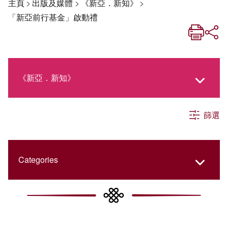
主頁
>
出版及媒體
>
《新亞．新知》
>
「新亞前行基金」啟動禮
《新亞．新知》
篩選
《新亞生活月刊》
社交媒體專欄
Categories
《新亞簡訊》
College Updates