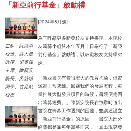
「新亞前行基金」啟動禮
《新亞書院概覽》
Cultural Topics
[2024年5月號]
其他書院出版
Student Development
為了呼籲更多新亞校友支持書院，本院校
左起：阮德添
友籌募小組於本年五月十日舉行了「新亞
新亞影集
Staff Engagement
校董、莊太量
前行基金」啟動禮，以鼓勵校友支持學弟
教授、梁英偉
妹。
主席、陳新安
影片庫
Alumni Connections
「新亞書院有着很宏大的教育抱負，但資
院長、吳筱晴
源卻非常緊絀。回顧我們的發展歷程，每
同學、古兆勛
當推展大型發展項目的時候，書院便需四
校友
出籌募經費。」陳新安院長在致辭時道出
書院在籌募工作遇到的困難，並講述設立
「新亞前行基金」的原因。「書院大部分
經費都是靠每年籌募而來，一旦出現突發