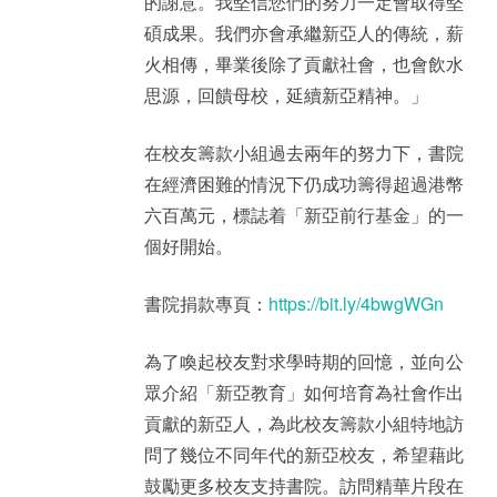
的謝意。我堅信您們的努力一定會取得堅
碩成果。我們亦會承繼新亞人的傳統，薪
火相傳，畢業後除了貢獻社會，也會飲水
思源，回饋母校，延續新亞精神。」
在校友籌款小組過去兩年的努力下，書院
在經濟困難的情況下仍成功籌得超過港幣
六百萬元，標誌着「新亞前行基金」的一
個好開始。
書院捐款專頁：
https://bit.ly/4bwgWGn
為了喚起校友對求學時期的回憶，並向公
眾介紹「新亞教育」如何培育為社會作出
貢獻的新亞人，為此校友籌款小組特地訪
問了幾位不同年代的新亞校友，希望藉此
鼓勵更多校友支持書院。訪問精華片段在