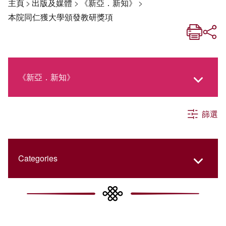
主頁
>
出版及媒體
>
《新亞．新知》
>
本院同仁獲大學頒發教研獎項
《新亞．新知》
篩選
《新亞生活月刊》
社交媒體專欄
Categories
《新亞簡訊》
College Updates