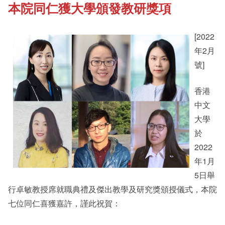
本院同仁獲大學頒發教研獎項
《新亞書院概覽》
Cultural Topics
[2022
其他書院出版
Student Development
年2月
號]
新亞影集
Staff Engagement
香港
中文
大學
影片庫
Alumni Connections
於
2022
年1月
5日舉
行卓敏教授席就職典禮及傑出教學及研究獎頒授儀式，本院
七位同仁喜獲嘉許，謹此祝賀：