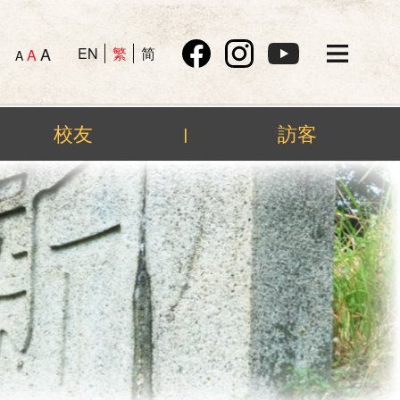
A
EN
繁
简
A
A
校友
訪客
|