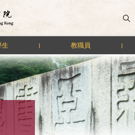
學生
教職員
|
|