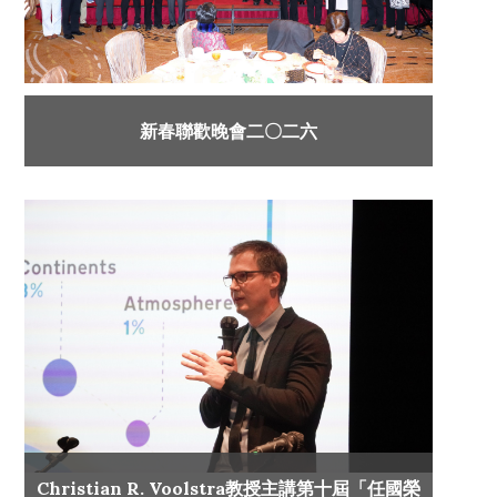
新春聯歡晚會二〇二六
Christian R. Voolstra教授主講第十屆「任國榮