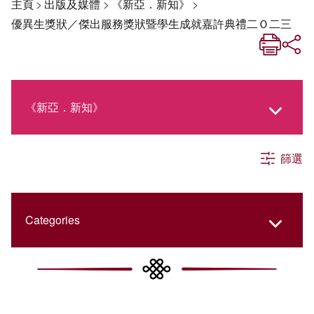
主頁
>
出版及媒體
>
《新亞．新知》
>
優異生獎狀／傑出服務獎狀暨學生成就嘉許典禮二Ｏ二三
《新亞．新知》
篩選
《新亞生活月刊》
社交媒體專欄
Categories
《新亞簡訊》
College Updates