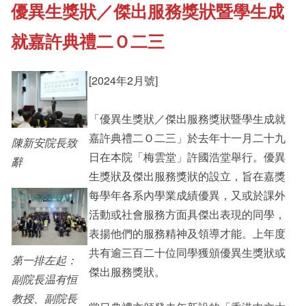
優異生獎狀／傑出服務獎狀暨學生成
《新亞書院概覽》
Cultural Topics
就嘉許典禮二Ｏ二三
其他書院出版
Student Development
[2024年2月號]
新亞影集
「優異生獎狀／傑出服務獎狀暨學生成就
Staff Engagement
嘉許典禮二Ｏ二三」於去年十一月二十九
陳新安院長致
日在本院「梅雲堂」許國浩堂舉行。優異
辭
影片庫
Alumni Connections
生獎狀及傑出服務獎狀的設立，旨在嘉獎
每學年各系內學業成績優異，又或於課外
活動或社會服務方面具傑出表現的同學，
表揚他們的服務精神及領導才能。上年度
共有逾三百二十位同學獲頒優異生獎狀或
第一排左起：
傑出服務獎狀。
副院長温有恒
教授、副院長