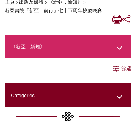
主頁
>
出版及媒體
>
《新亞．新知》
>
新亞書院「新亞．前行」七十五周年校慶晚宴
《新亞．新知》
篩選
《新亞生活月刊》
社交媒體專欄
Categories
《新亞簡訊》
College Updates