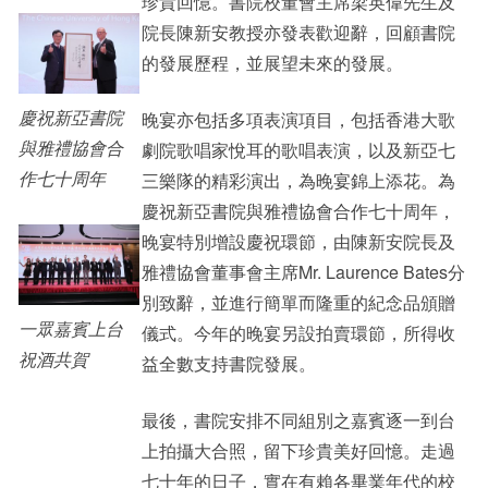
珍貴回憶。書院校董會主席梁英偉先生及
院長陳新安教授亦發表歡迎辭，回顧書院
的發展歷程，並展望未來的發展。
慶祝新亞書院
晚宴亦包括多項表演項目，包括香港大歌
與雅禮協會合
劇院歌唱家悅耳的歌唱表演，以及新亞七
作七十周年
三樂隊的精彩演出，為晚宴錦上添花。為
慶祝新亞書院與雅禮協會合作七十周年，
晚宴特別增設慶祝環節，由陳新安院長及
雅禮協會董事會主席Mr. Laurence Bates分
別致辭，並進行簡單而隆重的紀念品頒贈
一眾嘉賓上台
儀式。今年的晚宴另設拍賣環節，所得收
祝酒共賀
益全數支持書院發展。
最後，書院安排不同組別之嘉賓逐一到台
上拍攝大合照，留下珍貴美好回憶。走過
七十年的日子，實在有賴各畢業年代的校