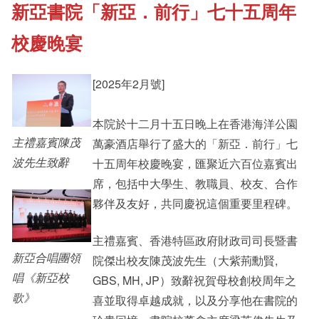
新亞書院「新亞．前行」七十五周年
《新亞書院概覽》
Cultural Topics
校慶晚宴
其他書院出版
Student Development
[2025年2月號]
新亞影集
本院於十二月十五日晚上在香港海洋公園
Staff Engagement
主禮嘉賓陳茂
萬豪酒店舉行了盛大的「新亞．前行」七
波先生致辭
十五周年校慶晚宴，匯聚近六百位嘉賓出
影片庫
Alumni Connections
席，包括中大學生、教職員、校友、合作
夥伴及友好，共同慶祝這個重要里程碑。
主禮嘉賓、香港特區政府財政司司長暨書
新亞合唱團領
院傑出校友陳茂波先生（大紫荊勳賢,
唱《新亞校
GBS, MH, JP）致辭祝賀母校創校周年之
歌》
喜並取得卓越成就，以及分享他在書院的