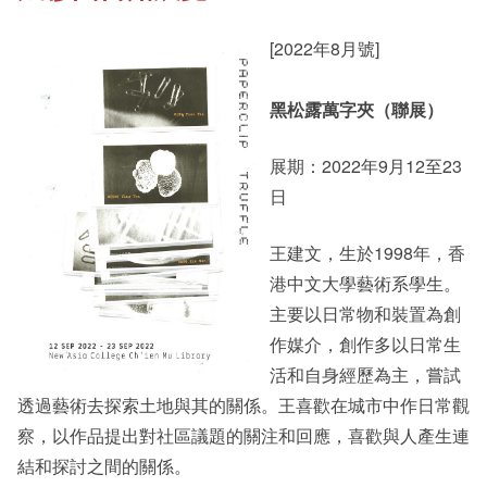
[2022年8月號]
其他書院出版
Staff Engagement
黑松露萬字夾（聯展）
新亞影集
Alumni Connections
展期：2022年9月12至23
日
影片庫
王建文，生於1998年，香
港中文大學藝術系學生。
主要以日常物和裝置為創
作媒介，創作多以日常生
活和自身經歷為主，嘗試
透過藝術去探索土地與其的關係。王喜歡在城市中作日常觀
察，以作品提出對社區議題的關注和回應，喜歡與人產生連
結和探討之間的關係。