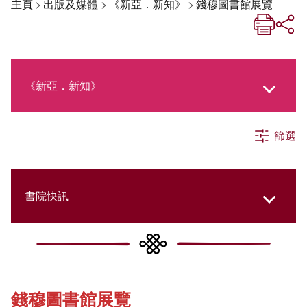
主頁
>
出版及媒體
>
《新亞．新知》
>
錢穆圖書館展覽
《新亞．新知》
篩選
《新亞生活月刊》
社交媒體專欄
書院快訊
《新亞簡訊》
Cultural Topics
錢穆圖書館展覽
《新亞書院概覽》
Student Development