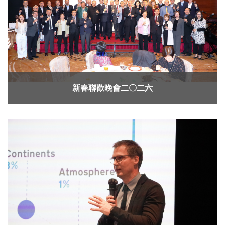
新春聯歡晚會二〇二六