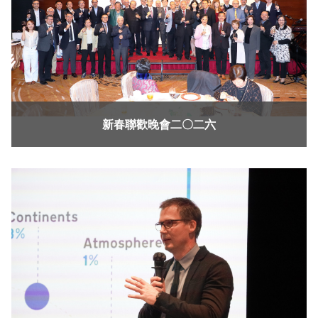
新春聯歡晚會二〇二六