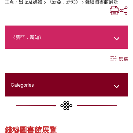
主頁
>
出版及媒體
>
《新亞．新知》
>
錢穆圖書館展覽
《新亞．新知》
篩選
《新亞生活月刊》
社交媒體專欄
Categories
《新亞簡訊》
College Updates
錢穆圖書館展覽
《新亞書院概覽》
Cultural Topics