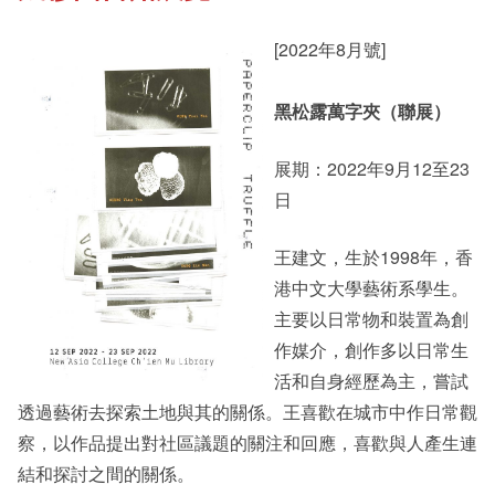
[2022年8月號]
其他書院出版
Student Development
黑松露萬字夾（聯展）
新亞影集
Staff Engagement
展期：2022年9月12至23
日
影片庫
Alumni Connections
王建文，生於1998年，香
港中文大學藝術系學生。
主要以日常物和裝置為創
作媒介，創作多以日常生
活和自身經歷為主，嘗試
透過藝術去探索土地與其的關係。王喜歡在城市中作日常觀
察，以作品提出對社區議題的關注和回應，喜歡與人產生連
結和探討之間的關係。