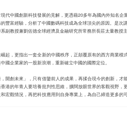
現代中國創新科技發展的見解，更憑藉20多年為國內外知名企
務的豐富經驗，分析了中國數碼科技成為全球頂尖的原因。是次
學系副教授兼劉佐德全球經濟及金融研究所常務所長莊太量教授
速崛起，更指出一套全新的中國秩序，正顛覆原有的西方商業模
起中國企業家的一股新浪潮，重新確立中國的國際定位。
鑒，開創未來」，只有借鑒前人的成果，再揉合現今的創新，才
語香港的年青人要培養批判性思維，擴闊放眼世界的客觀視野，
史和宏觀情況，再把科技應用到自身專業上，為自己締造更多的