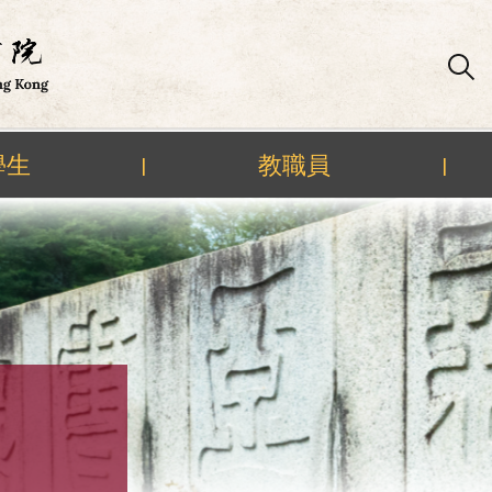
學生
教職員
|
|