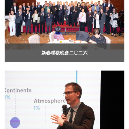
新春聯歡晚會二〇二六