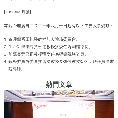
[2023年8月號]
其他書院出版
Student Development
本院管理層自二Ｏ二三年八月一日起有以下主要人事變動：
新亞影集
管理學系馬旭飛教授加入院務委員會。
Staff Engagement
生命科學學院黃永德教授獲委任為副輔導長。
前院長黃乃正教授獲委任為榮譽院務委員。
影片庫
Alumni Connections
院務委員會委員樊善標教授及張健教授榮休，轉任資深書
院導師。
熱門文章