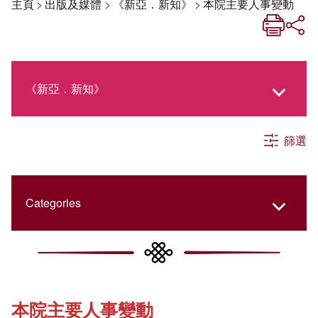
主頁
>
出版及媒體
>
《新亞．新知》
>
本院主要人事變動
《新亞．新知》
篩選
《新亞生活月刊》
社交媒體專欄
Categories
《新亞簡訊》
College Updates
本院主要人事變動
《新亞書院概覽》
Cultural Topics