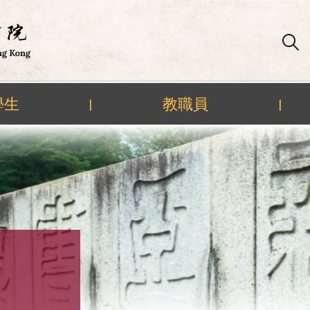
學生
教職員
|
|