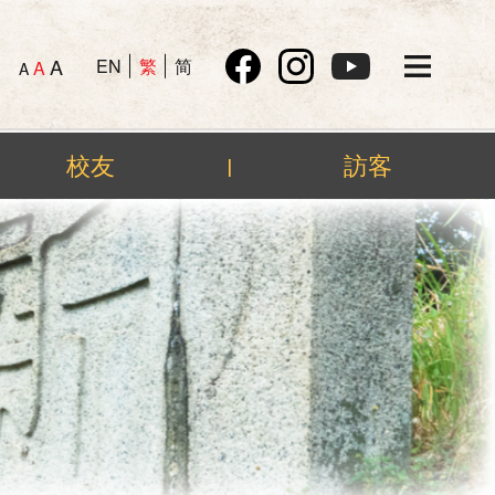
A
EN
繁
简
A
A
校友
訪客
|