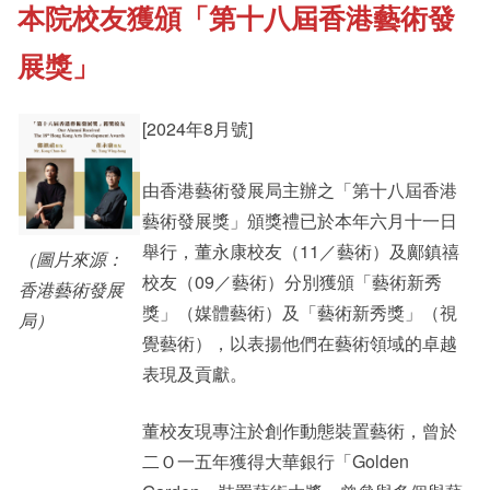
本院校友獲頒「第十八屆香港藝術發
《新亞書院概覽》
Cultural Topics
展獎」
其他書院出版
Student Development
[2024年8月號]
新亞影集
由香港藝術發展局主辦之「第十八屆香港
Staff Engagement
藝術發展獎」頒獎禮已於本年六月十一日
舉行，董永康校友（11／藝術）及鄺鎮禧
（圖片來源：
影片庫
Alumni Connections
校友（09／藝術）分別獲頒「藝術新秀
香港藝術發展
獎」（媒體藝術）及「藝術新秀獎」（視
局）
覺藝術），以表揚他們在藝術領域的卓越
表現及貢獻。
董校友現專注於創作動態裝置藝術，曾於
二Ｏ一五年獲得大華銀行「Golden