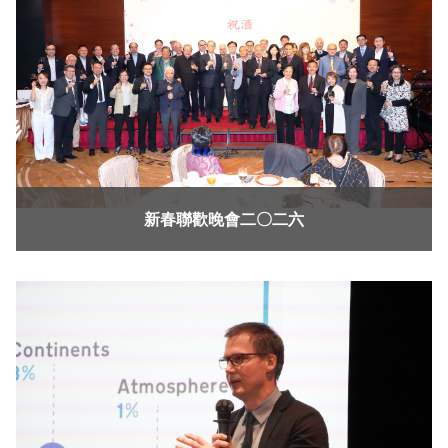
新春聯歡晚會二〇二六