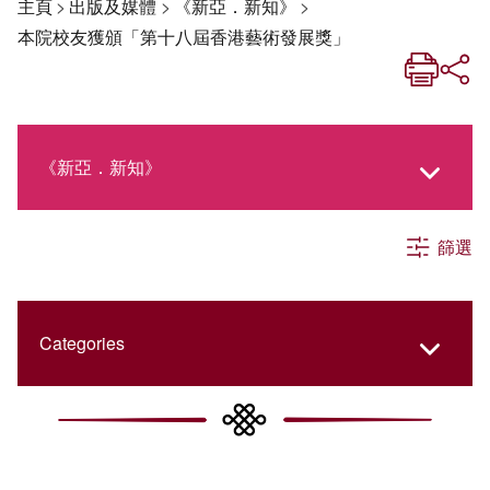
主頁
>
出版及媒體
>
《新亞．新知》
>
本院校友獲頒「第十八屆香港藝術發展獎」
《新亞．新知》
篩選
《新亞生活月刊》
社交媒體專欄
Categories
《新亞簡訊》
College Updates