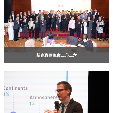
新春聯歡晚會二〇二六