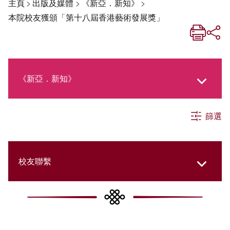
主頁
>
出版及媒體
>
《新亞．新知》
>
本院校友獲頒「第十八屆香港藝術發展獎」
《新亞．新知》
篩選
《新亞生活月刊》
社交媒體專欄
校友聯繫
《新亞簡訊》
College Updates