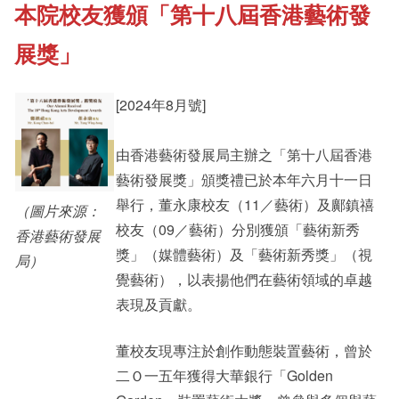
本院校友獲頒「第十八屆香港藝術發
《新亞書院概覽》
Cultural Topics
展獎」
其他書院出版
Student Development
[2024年8月號]
新亞影集
由香港藝術發展局主辦之「第十八屆香港
Staff Engagement
藝術發展獎」頒獎禮已於本年六月十一日
舉行，董永康校友（11／藝術）及鄺鎮禧
（圖片來源：
影片庫
校友（09／藝術）分別獲頒「藝術新秀
香港藝術發展
獎」（媒體藝術）及「藝術新秀獎」（視
局）
覺藝術），以表揚他們在藝術領域的卓越
表現及貢獻。
董校友現專注於創作動態裝置藝術，曾於
二Ｏ一五年獲得大華銀行「Golden