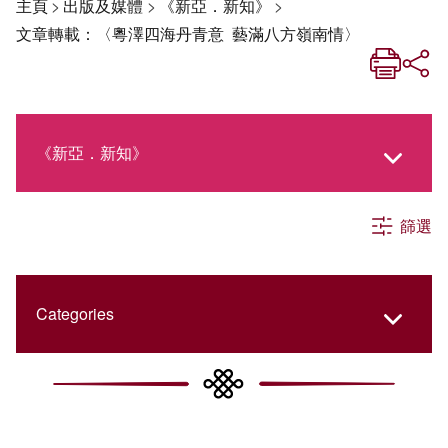
主頁
>
出版及媒體
>
《新亞．新知》
>
文章轉載：〈粵澤四海丹青意 藝滿八方嶺南情〉
《新亞．新知》
篩選
《新亞生活月刊》
社交媒體專欄
Categories
《新亞簡訊》
College Updates