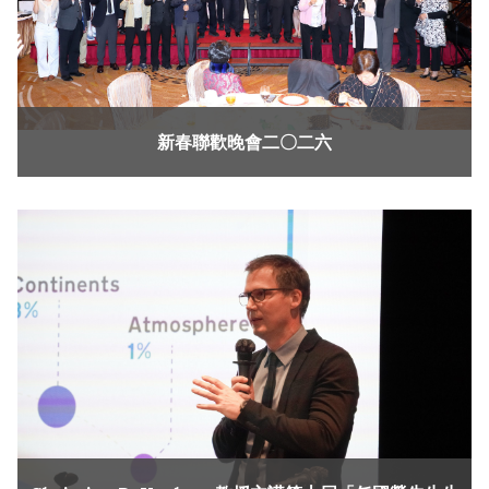
新春聯歡晚會二〇二六