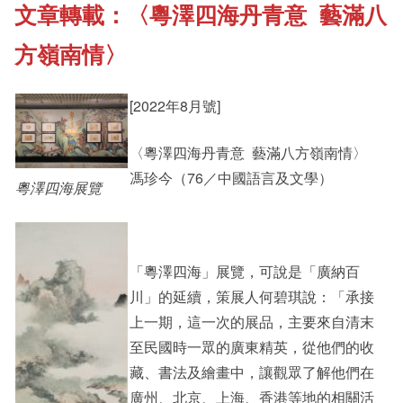
文章轉載：〈粵澤四海丹青意 藝滿八
《新亞書院概覽》
Cultural Topics
方嶺南情〉
其他書院出版
Student Development
[2022年8月號]
〈粵澤四海丹青意 藝滿八方嶺南情〉
新亞影集
Staff Engagement
馮珍今（76／中國語言及文學）
粵澤四海展覽
影片庫
Alumni Connections
「粵澤四海」展覽，可說是「廣納百
川」的延續，策展人何碧琪說：「承接
上一期，這一次的展品，主要來自清末
至民國時一眾的廣東精英，從他們的收
藏、書法及繪畫中，讓觀眾了解他們在
廣州、北京、上海、香港等地的相關活