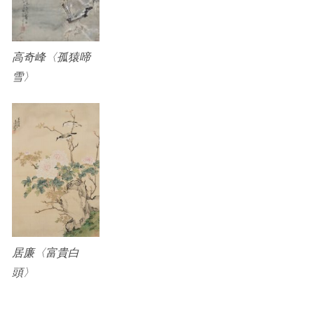
高奇峰〈孤猿啼
雪〉
居廉〈富貴白
頭〉