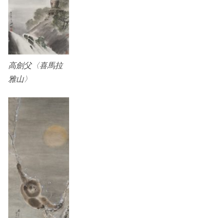
高劍父〈喜馬拉
雅山〉