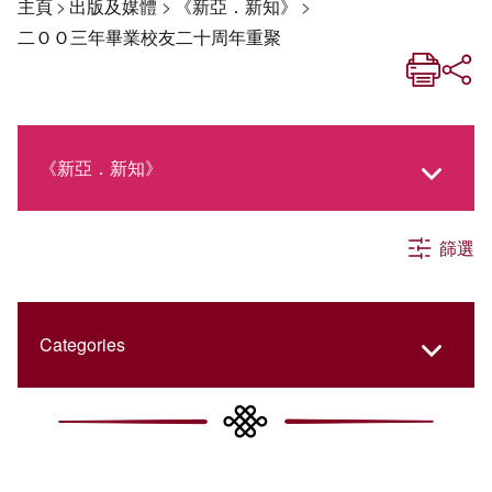
主頁
>
出版及媒體
>
《新亞．新知》
>
二ＯＯ三年畢業校友二十周年重聚
《新亞．新知》
篩選
《新亞生活月刊》
社交媒體專欄
Categories
《新亞簡訊》
College Updates