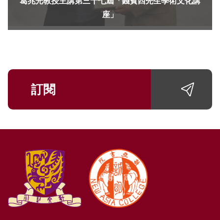
葛兆光教授主講第三十七屆「錢賓四先生學術文化講
座」
訂閱