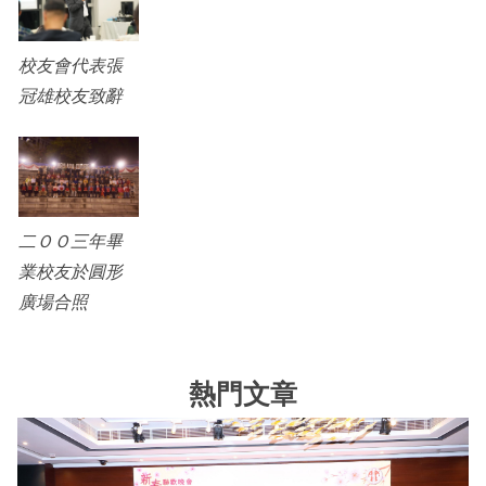
校友會代表張
冠雄校友致辭
二ＯＯ三年畢
業校友於圓形
廣場合照
熱門文章