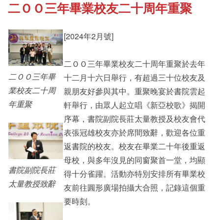
二ＯＯ三年畢業校友二十周年重聚
《新亞書院概覽》
Cultural Topics
[2024年2月號]
其他書院出版
Student Development
二ＯＯ三年畢業校友二十周年重聚於去年
二ＯＯ三年畢
十二月十六日舉行，有超過三十位校友及
新亞影集
Staff Engagement
業校友二十周
親朋友好參與其中。重聚晚宴於書院雲起
年重聚
軒舉行，由眾人起立唱《新亞校歌》揭開
序幕，書院副院長莊太量教授及校友會代
影片庫
Alumni Connections
表張冠雄校友亦於席間致辭，歡迎各位重
返書院的校友。校友在畢業二十年後重返
母校，與多年沒見的同窗聚首一堂，均顯
書院副院長莊
得十分雀躍。活動亦特別安排所有畢業校
太量教授致辭
友前往圓形廣場拍攝大合照，記錄這個重
要時刻。