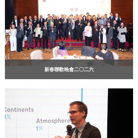
新春聯歡晚會二〇二六