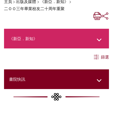
主頁
>
出版及媒體
>
《新亞．新知》
>
二ＯＯ三年畢業校友二十周年重聚
《新亞．新知》
篩選
《新亞生活月刊》
社交媒體專欄
書院快訊
《新亞簡訊》
Cultural Topics