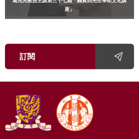
葛兆光教授主講第三十七屆「錢賓四先生學術文化講
座」
訂閱