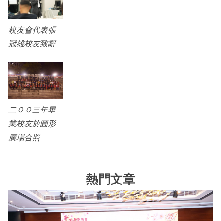
校友會代表張
冠雄校友致辭
二ＯＯ三年畢
業校友於圓形
廣場合照
熱門文章