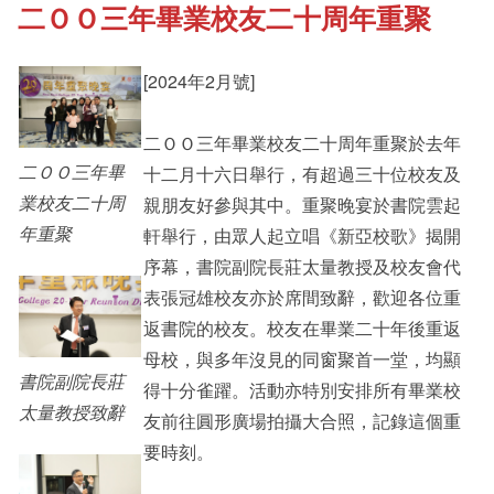
二ＯＯ三年畢業校友二十周年重聚
《新亞書院概覽》
Student Development
[2024年2月號]
其他書院出版
Staff Engagement
二ＯＯ三年畢業校友二十周年重聚於去年
二ＯＯ三年畢
十二月十六日舉行，有超過三十位校友及
新亞影集
Alumni Connections
業校友二十周
親朋友好參與其中。重聚晚宴於書院雲起
年重聚
軒舉行，由眾人起立唱《新亞校歌》揭開
序幕，書院副院長莊太量教授及校友會代
影片庫
表張冠雄校友亦於席間致辭，歡迎各位重
返書院的校友。校友在畢業二十年後重返
母校，與多年沒見的同窗聚首一堂，均顯
書院副院長莊
得十分雀躍。活動亦特別安排所有畢業校
太量教授致辭
友前往圓形廣場拍攝大合照，記錄這個重
要時刻。