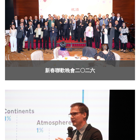
新春聯歡晚會二〇二六