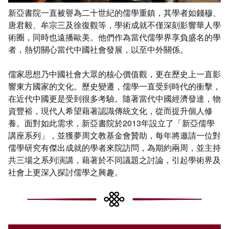
新亞書院一直被譽為二十世紀的儒學重鎮，其學者如錢穆、
唐君毅、牟宗三及徐復觀等，學術成就不僅深刻影響華人學
術圈，同時也遠播歐美。他們作為當代儒學界享負盛名的學
者，熱切關心當代中國社會發展，以至中外關係。
儒家思想乃中國社會大眾的核心價值觀，更在歷史上一直影
響東方國家的文化。歷史變遷，儒學一直受到時代的衝擊，
在近代中國更是受到很多考驗。隨著當代中國經濟發達，物
資豐裕，現代人希望藉著認識傳統文化，從而提升個人修
養。面對如此需求，新亞書院於2013年設立了「新亞儒學
講座系列」，並獲夢周文教基金會贊助，每年將邀請一位對
儒學研究有傑出成就的學者來院訪問，為期約兩周，並主持
共三場之系列演講，藉著於不同議題之討論，引起學術界及
社會上更深入探討儒學之興趣。