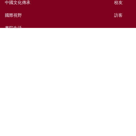
中國文化傳承
校友
國際視野
訪客
書院生活
出版及媒體
捐贈新亞
新亞歷史網上資料庫
聯絡我們
網頁指南
前往新亞
免責聲明