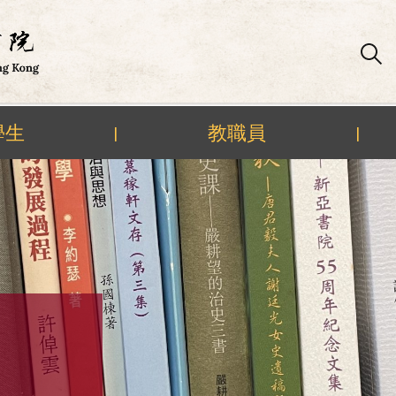
學生
教職員
|
|