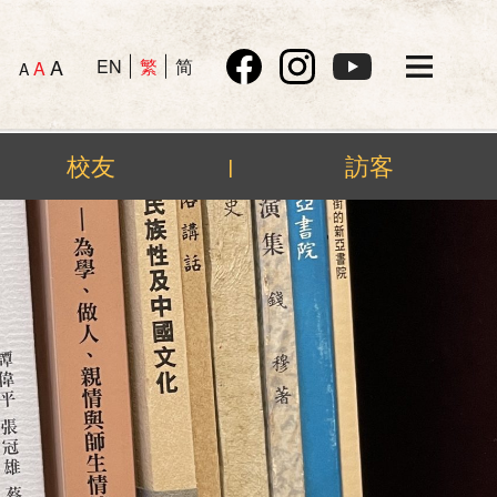
A
EN
繁
简
A
A
校友
訪客
|