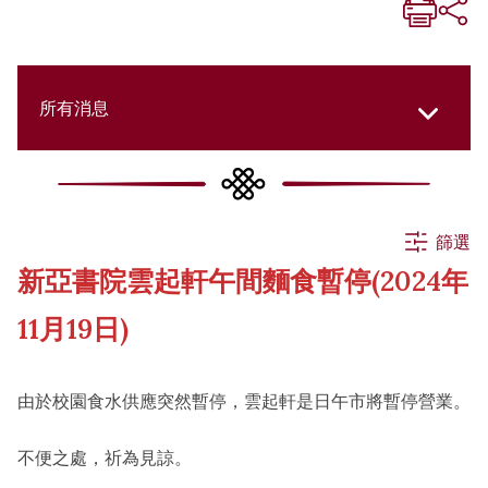
所有消息
所有消息
篩選
新亞書院雲起軒午間麵食暫停(2024年
活動
11月19日)
申請
由於校園食水供應突然暫停，雲起軒是日午市將暫停營業。
公告
不便之處，祈為見諒。