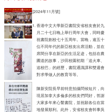
[2024年11月號]
其他書院出版
Staff Engagement
香港中文大學新亞書院安省校友會於九
月二十七日晚上舉行周年大會，同時慶
新亞影集
Alumni Connections
祝書院創校七十五周年。當晚，逾五十
位不同年代的新亞校友出席活動，並在
席間分享在新亞的生活足迹，包括在農
影片庫
圃道的故事，沙田校園初期「追火車、
追校巴」的經歷，書院通識課和雙週會
對求學做人的教育等等。
陳新安院長早前特意拍攝問候短片，向
現居加拿大多倫多的校友們問好，答謝
大家多年來心繫書院，並祝願各位在當
地發展順利。此外，安省校友會幹事吳