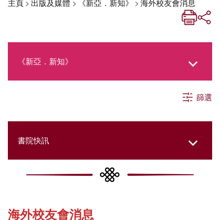
主頁
>
出版及媒體
>
《新亞．新知》
>
海外校友會消息
《新亞．新知》
篩選
《新亞生活月刊》
社交媒體專欄
書院快訊
《新亞簡訊》
Cultural Topics
海外校友會消息
《新亞書院概覽》
Student Development