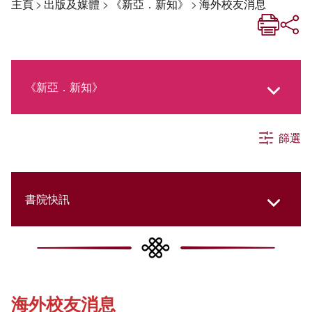
主頁
>
出版及媒體
>
《新亞．新知》
>
海外校友消息
《新亞．新知》
篩選
《新亞生活月刊》
社交媒體專欄
書院快訊
《新亞簡訊》
Cultural Topics
海外校友消息
《新亞書院概覽》
Student Development