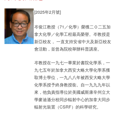
[2025年2月號]
其他書院出版
Staff Engagement
岑俊江教授（71／化學）榮獲二Ｏ二五加
拿大化學／化學工程最高榮譽。岑教授是
新亞影集
Alumni Connections
新亞校友， 一直支持安省中大及新亞校友
會活動，並曾為院校舉辦科普講座。
影片庫
岑教授在一九七一畢業於書院化學系，一
九七五年於加拿大西安大略大學化學系獲
取博士學位，一九八八年被西安大略大學
化學系授予終身教授銜。自一九九九年以
來，他負責指導位於美國威斯康辛州立大
學麥迪遜分校同步輻射中心的加拿大同步
輻射光裝置（CSRF）的科學研究。