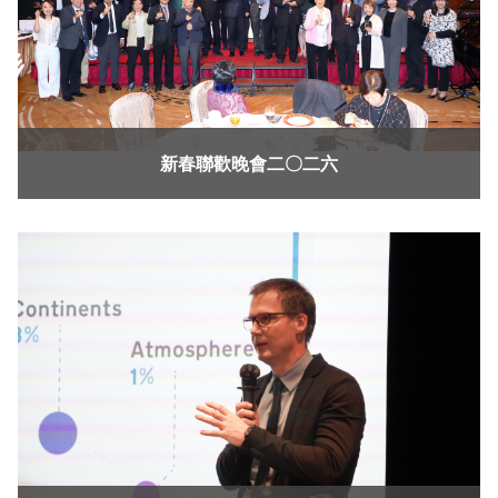
新春聯歡晚會二〇二六